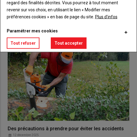
Créez un compte
regard des finalités décrites. Vous pourrez à tout moment
revenir sur vos choix, en utilisant le lien « Modifier mes
préférences cookies » en bas de page du site.
Plus d'infos
VOUS AIMEREZ AUSSI
Paramétrer mes cookies
Tout refuser
Tout accepter
Des précautions à prendre pour éviter les accidents
12 décembre 2025