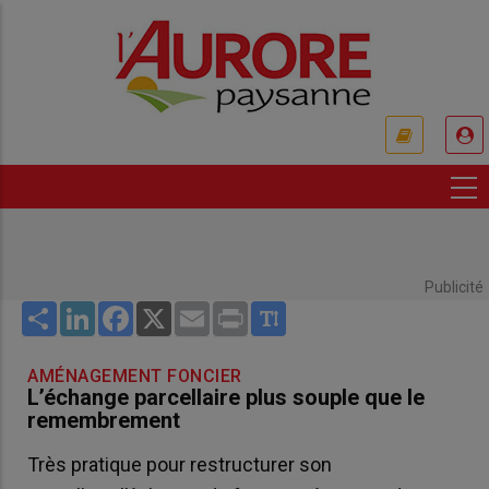
Aller
au
contenu
principal
USER
ACCOUNT
MENU
Publicité
Share
LinkedIn
Facebook
X
Email
Print
AMÉNAGEMENT FONCIER
L’échange parcellaire plus souple que le
remembrement
Très pratique pour restructurer son