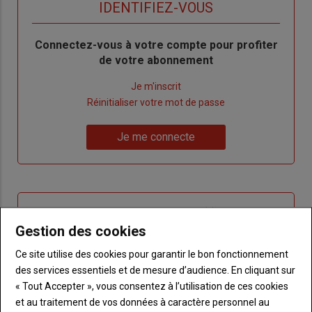
titre
TITRE
IDENTIFIEZ-VOUS
Body
Connectez-vous à votre compte pour profiter
de votre abonnement
Lien
Je m'inscrit
"Créer
Lien
Réinitialiser votre mot de passe
un
"Réinitialiser
Lien
nouveau
votre
Je me connecte
"Je
compte"
mot
me
de
connecte"
passe"
Sous-
Vous n'êtes pas abonné(e)
titre
TITRE
CRÉEZ UN COMPTE
Gestion des cookies
Ce site utilise des cookies pour garantir le bon fonctionnement
Body
Choisissez votre formule et créez votre
des services essentiels et de mesure d’audience. En cliquant sur
compte pour accéder à tout {nom-site}.
« Tout Accepter », vous consentez à l’utilisation de ces cookies
et au traitement de vos données à caractère personnel au
Lien