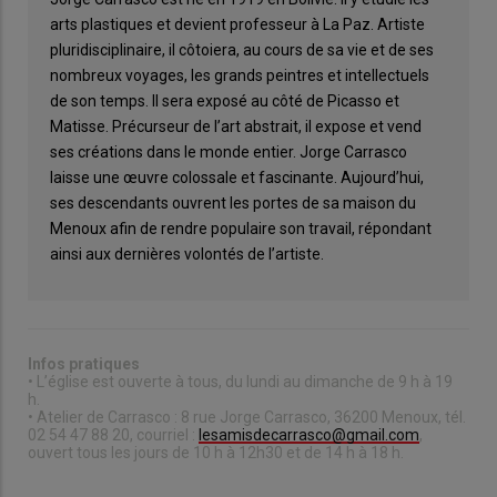
arts plastiques et devient professeur à La Paz. Artiste
pluridisciplinaire, il côtoiera, au cours de sa vie et de ses
nombreux voyages, les grands peintres et intellectuels
de son temps. Il sera exposé au côté de Picasso et
Matisse. Précurseur de l’art abstrait, il expose et vend
ses créations dans le monde entier. Jorge Carrasco
laisse une œuvre colossale et fascinante. Aujourd’hui,
ses descendants ouvrent les portes de sa maison du
Menoux afin de rendre populaire son travail, répondant
ainsi aux dernières volontés de l’artiste.
Infos pratiques
• L’église est ouverte à tous, du lundi au dimanche de 9 h à 19
h.
• Atelier de Carrasco : 8 rue Jorge Carrasco, 36200 Menoux, tél.
02 54 47 88 20, courriel :
lesamisdecarrasco@gmail.com
,
ouvert tous les jours de 10 h à 12h30 et de 14 h à 18 h.