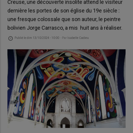
Creuse, une découverte insolite attend le visiteur
dernière les portes de son église du 19e siècle :
une fresque colossale que son auteur, le peintre
bolivien Jorge Carrasco, a mis huit ans à réaliser.
Publié le
dim 13/10/2024 - 10:00
- Par
Isabelle Cadieu
te
Un 
pali