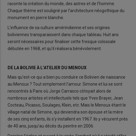
raconte la création du monde, des astres et de l’homme.
Chaque thème est souligné par l’architecture néogothique du
monument en pierre blanche.
L’influence de sa culture amérindienne et ses origines
boliviennes transparaissent dans chaque tableau. Huit ans
seront nécessaires pour finaliser cette fresque colossale
débutée en 1968, et qu’il réalisera bénévolement.
DE LA BOLIVIE À L’ATELIER DU MENOUX
Mais qu’est-ce qui a bien pu conduire ce Bolivien de naissance
au Menoux ? Tout simplement l’amour. Simone et lui se sont
rencontrés à Paris où Jorge Carrasco côtoyait alors de
nombreux artistes et intellectuels tels que Yves Brayer, Jean
Cocteau, Picasso, Soulages, Klein, etc. Mais le Menoux étant le
village natal de Simone, qui deviendra son épouse et la mère
de ses cinq enfants, ils s’y installent en 1967. Ils y vécurent près
de 40 ans, jusqu’au décès du peintre en 2006.
Derrière l’église et ouvert à la visite, l’endroit où il a résidé offre