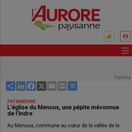
Aller
au
contenu
principal
USER
ACCOUNT
MENU
Publicité
Share
LinkedIn
Facebook
X
Email
Print
PATRIMOINE
L’église du Menoux, une pépite méconnue
de l’Indre
Au Menoux, commune au cœur de la vallée de la