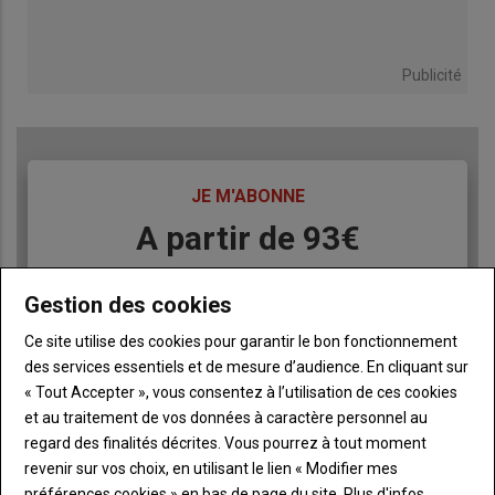
Publicité
TITRE
JE M'ABONNE
Body
A partir de 93€
Lien
JE M'ABONNE
Gestion des cookies
Ce site utilise des cookies pour garantir le bon fonctionnement
des services essentiels et de mesure d’audience. En cliquant sur
Accédez à tous les articles du site L'Aurore
Liste
« Tout Accepter », vous consentez à l’utilisation de ces cookies
Paysanne
à
et au traitement de vos données à caractère personnel au
Consultez le journal L'Aurore Paysanne au format
puce
regard des finalités décrites. Vous pourrez à tout moment
numérique, sur tous les supports
revenir sur vos choix, en utilisant le lien « Modifier mes
Ne manquez aucune information grâce à la
préférences cookies » en bas de page du site.
Plus d'infos