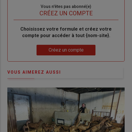
Sous-
Vous n'êtes pas abonné(e)
titre
TITRE
CRÉEZ UN COMPTE
Body
Choisissez votre formule et créez votre
compte pour accéder à tout {nom-site}.
Lien
Créez un compte
VOUS AIMEREZ AUSSI