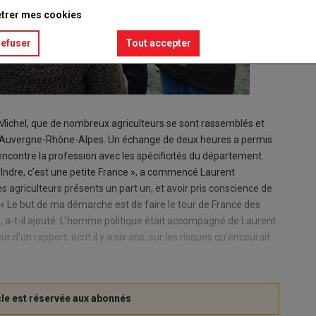
trer mes cookies
refuser
Tout accepter
-Michel, que de nombreux agriculteurs se sont rassemblés et
on Auvergne-Rhône-Alpes. Un échange de deux heures a permis
rencontre la profession avec les spécificités du département.
’Indre, c’est une petite France », a commencé Laurent
s agriculteurs présents un part un, et avoir pris conscience de
 « Le but de ma démarche est de faire le tour de France des
», a-t-il ajouté. L’homme politique était accompagné de Laurent
d’un rapport, écrit il y a six ans, sur les risques qu’encourait