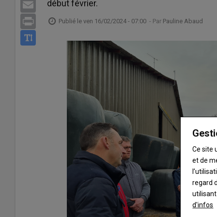
début février.
Email
Print
Publié le
ven 16/02/2024 - 07:00
- Par
Pauline Abaud
Gesti
Ce site 
et de m
l’utilis
regard d
utilisan
d'infos