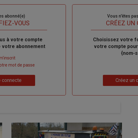
es abonné(e)
Sous-
Vous n'êtes pa
titre
FIEZ-VOUS
TITRE
CRÉEZ UN
us à votre compte
Body
Choisissez votre f
de votre abonnement
votre compte pour
{nom-si
m'inscrit
 votre mot de passe
Lien
 connecte
Créez un 