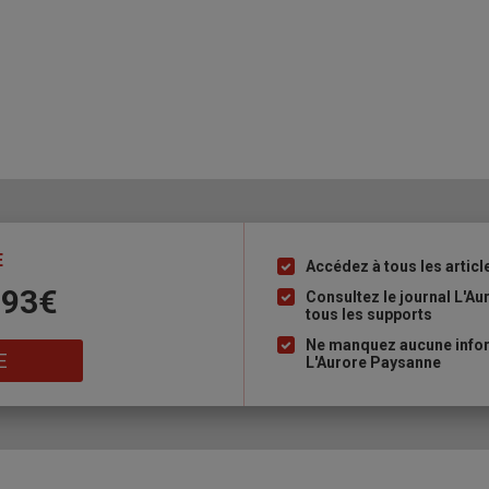
E
Accédez à tous les articl
Liste
 93€
à
Consultez le journal L'A
tous les supports
puce
Ne manquez aucune inform
E
L'Aurore Paysanne