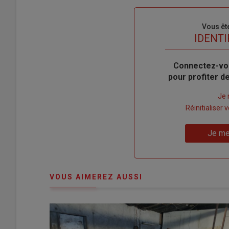
Sous-
Vous êt
titre
TITRE
IDENTI
Body
Connectez-vo
pour profiter 
Lien
Je 
"Créer
Lien
Réinitialiser
un
"Réinitialiser
Lien
nouveau
votre
Je me
"Je
compte"
mot
me
de
connecte"
passe"
VOUS AIMEREZ AUSSI