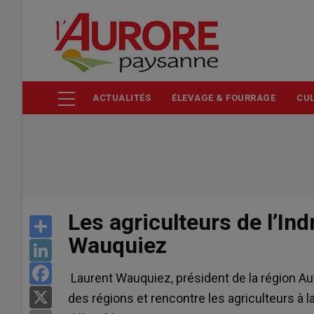
Aller
au
contenu
principal
ACTUALITÉS
ÉLEVAGE & FOURRAGE
CUL
Les agriculteurs de l’Ind
Share
Wauquiez
LinkedIn
Facebook
Laurent Wauquiez, président de la région Au
X
des régions et rencontre les agriculteurs à la