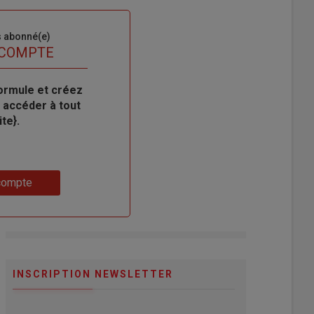
s abonné(e)
 COMPTE
ormule et créez
 accéder à tout
te}.
compte
INSCRIPTION NEWSLETTER