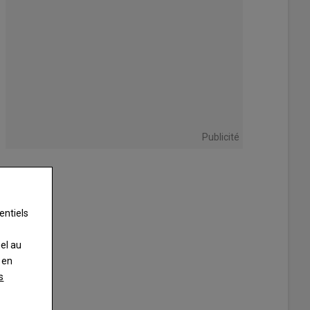
Publicité
entiels
nel au
 en
s