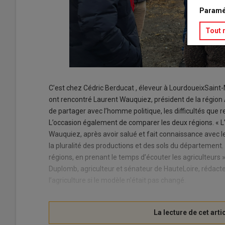
Paramé
Tout 
C’est chez Cédric Berducat , éleveur à LourdoueixSaint
ont rencontré Laurent Wauquiez, président de la régi
de partager avec l’homme politique, les difficultés que 
L’occasion également de comparer les deux régions. « L
Wauquiez, après avoir salué et fait connaissance avec le
la pluralité des productions et des sols du département.
régions, en prenant le temps d’écouter les agriculteurs 
Duplomb, agriculteur et sénateur de HauteLoire, rédacteur 
l’agriculture si le modèle n’était pas changé.