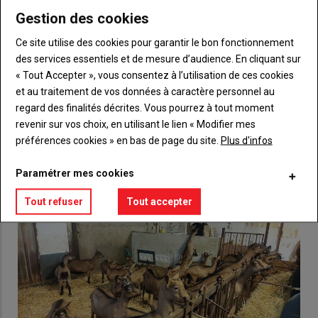
Gestion des cookies
Body
Choisissez votre formule et créez votre
Ce site utilise des cookies pour garantir le bon fonctionnement
compte pour accéder à tout {nom-site}.
des services essentiels et de mesure d’audience. En cliquant sur
« Tout Accepter », vous consentez à l’utilisation de ces cookies
Lien
Créez un compte
et au traitement de vos données à caractère personnel au
regard des finalités décrites. Vous pourrez à tout moment
revenir sur vos choix, en utilisant le lien « Modifier mes
VOUS AIMEREZ AUSSI
préférences cookies » en bas de page du site.
Plus d'infos
Paramétrer mes cookies
Tout refuser
Tout accepter