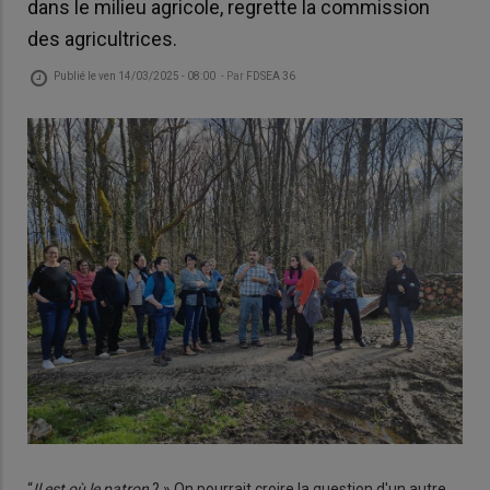
dans le milieu agricole, regrette la commission
des agricultrices.
Publié le
ven 14/03/2025 - 08:00
- Par
FDSEA 36
“
Il est où le patron
? » On pourrait croire la question d'un autre