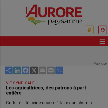
Aller
au
contenu
principal
USER
ACCOUNT
MENU
Publicité
Share
LinkedIn
Facebook
X
Email
Print
VIE SYNDICALE
Les agricultrices, des patrons à part
entière
Cette réalité peine encore à faire son chemin