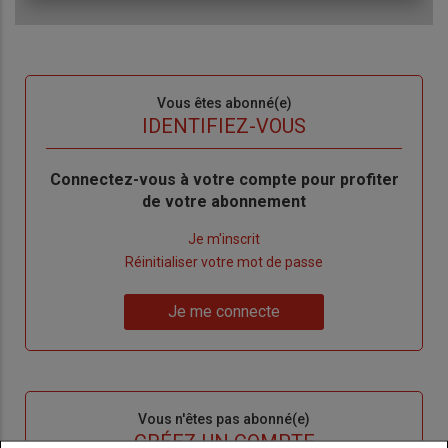
Sous-
Vous êtes abonné(e)
titre
TITRE
IDENTIFIEZ-VOUS
Body
Connectez-vous à votre compte pour profiter
de votre abonnement
Lien
Je m'inscrit
"Créer
Lien
Réinitialiser votre mot de passe
un
"Réinitialiser
Lien
nouveau
votre
Je me connecte
"Je
compte"
mot
me
de
connecte"
passe"
Sous-
Vous n'êtes pas abonné(e)
titre
TITRE
CRÉEZ UN COMPTE