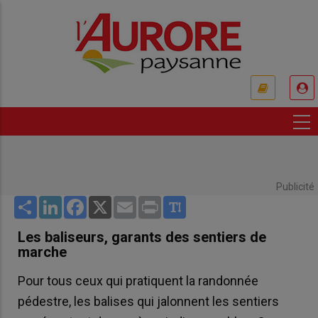
Aller
au
contenu
principal
USER
ACCOUNT
MENU
Publicité
Share
LinkedIn
Facebook
X
Email
Print
Les baliseurs, garants des sentiers de
marche
Pour tous ceux qui pratiquent la randonnée
pédestre, les balises qui jalonnent les sentiers