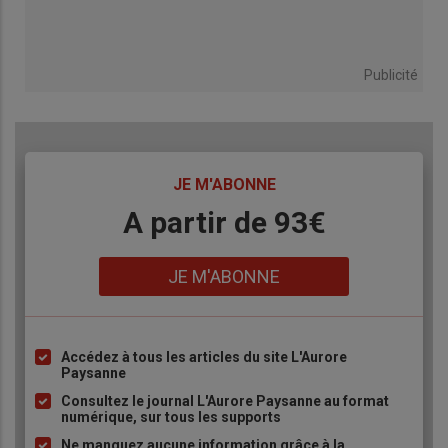
Publicité
TITRE
JE M'ABONNE
Body
A partir de 93€
Lien
JE M'ABONNE
Accédez à tous les articles du site L'Aurore
Liste
Paysanne
à
Consultez le journal L'Aurore Paysanne au format
puce
numérique, sur tous les supports
Ne manquez aucune information grâce à la