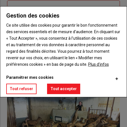
Sous-
Vous n'êtes pas abonné(e)
titre
TITRE
CRÉEZ UN COMPTE
Gestion des cookies
Ce site utilise des cookies pour garantir le bon fonctionnement
Body
Choisissez votre formule et créez votre
des services essentiels et de mesure d’audience. En cliquant sur
compte pour accéder à tout {nom-site}.
« Tout Accepter », vous consentez à l’utilisation de ces cookies
et au traitement de vos données à caractère personnel au
Lien
Créez un compte
regard des finalités décrites. Vous pourrez à tout moment
revenir sur vos choix, en utilisant le lien « Modifier mes
préférences cookies » en bas de page du site.
Plus d'infos
VOUS AIMEREZ AUSSI
Paramétrer mes cookies
Tout refuser
Tout accepter