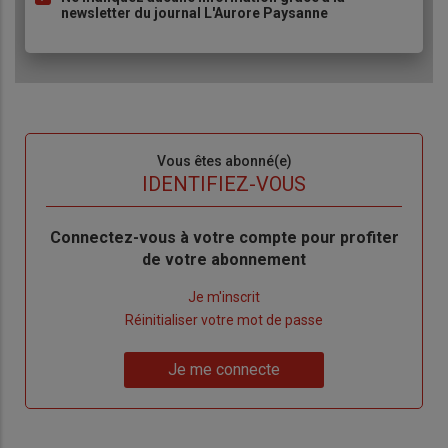
newsletter du journal L'Aurore Paysanne
Sous-
Vous êtes abonné(e)
titre
TITRE
IDENTIFIEZ-VOUS
Body
Connectez-vous à votre compte pour profiter
de votre abonnement
Lien
Je m'inscrit
"Créer
Lien
Réinitialiser votre mot de passe
un
"Réinitialiser
Lien
nouveau
votre
Je me connecte
"Je
compte"
mot
me
de
connecte"
passe"