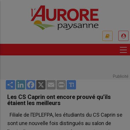
Aller
au
contenu
principal
USER
ACCOUNT
MENU
Publicité
Share
LinkedIn
Facebook
X
Email
Print
Les CS Caprin ont encore prouvé qu’ils
étaient les meilleurs
Filiale de l’EPLEFPA, les étudiants du CS Caprin se
sont une nouvelle fois distingués au salon de