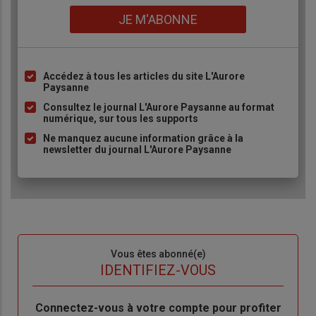
Lien
JE M'ABONNE
Accédez à tous les articles du site L'Aurore
Liste
Paysanne
à
Consultez le journal L'Aurore Paysanne au format
puce
numérique, sur tous les supports
Ne manquez aucune information grâce à la
newsletter du journal L'Aurore Paysanne
Sous-
Vous êtes abonné(e)
titre
TITRE
IDENTIFIEZ-VOUS
Body
Connectez-vous à votre compte pour profiter