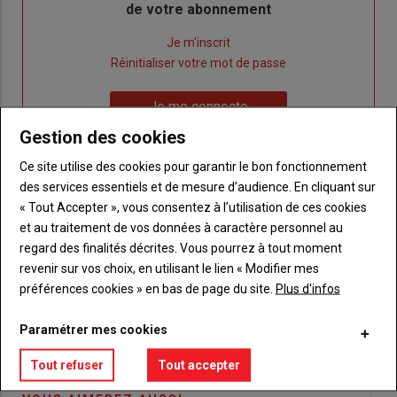
de votre abonnement
Lien
Je m'inscrit
"Créer
Lien
Réinitialiser votre mot de passe
un
"Réinitialiser
Lien
nouveau
votre
Je me connecte
"Je
compte"
mot
Gestion des cookies
me
de
connecte"
passe"
Ce site utilise des cookies pour garantir le bon fonctionnement
des services essentiels et de mesure d’audience. En cliquant sur
Sous-
Vous n'êtes pas abonné(e)
« Tout Accepter », vous consentez à l’utilisation de ces cookies
titre
TITRE
CRÉEZ UN COMPTE
et au traitement de vos données à caractère personnel au
regard des finalités décrites. Vous pourrez à tout moment
revenir sur vos choix, en utilisant le lien « Modifier mes
Body
Choisissez votre formule et créez votre
compte pour accéder à tout {nom-site}.
préférences cookies » en bas de page du site.
Plus d'infos
Lien
Paramétrer mes cookies
Créez un compte
Tout refuser
Tout accepter