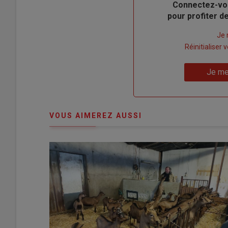
Body
Connectez-vo
pour profiter 
Lien
Je 
"Créer
Lien
Réinitialiser
un
"Réinitialiser
Lien
nouveau
votre
Je me
"Je
compte"
mot
me
de
connecte"
passe"
VOUS AIMEREZ AUSSI