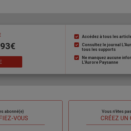
E
Accédez à tous les articl
Liste
 93€
à
Consultez le journal L'A
tous les supports
puce
Ne manquez aucune inform
E
L'Aurore Paysanne
es abonné(e)
Sous-
Vous n'êtes pa
titre
FIEZ-VOUS
TITRE
CRÉEZ UN