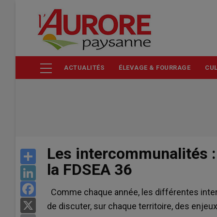
Aller
au
contenu
principal
ACTUALITÉS
ÉLEVAGE & FOURRAGE
CUL
Les intercommunalités :
Share
la FDSEA 36
LinkedIn
Facebook
Comme chaque année, les différentes inter
X
de discuter, sur chaque territoire, des enje