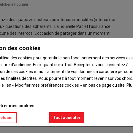
ulchérie Fournier
ouze des quatorze secteurs ou intercommunalités (interco) se
ux questions des adhérents. La nouvelle Pac et l’assurance
acune des intercos. L’occasion de partager dans un moment
des communes voisines. Les réunions interco permettent
ntercommunalité à l’échelle départementale du syndicat.
on des cookies
arche berrichonne
: « L’engagement syndical, c’est l’école de la
utilise des cookies pour garantir le bon fonctionnement des services ess
s, on écoute autrement et on apprend à se poser afin d’apporter
esure d’audience. En cliquant sur « Tout Accepter », vous consentez à
ation de ces cookies et au traitement de vos données à caractère person
es finalités décrites. Vous pourrez à tout moment revenir sur vos choix,
t le lien « Modifier mes préférences cookies » en bas de page du site.
Plu
trer mes cookies
refuser
Tout accepter