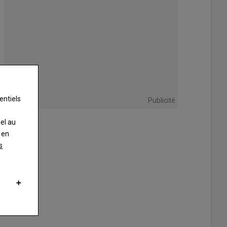
entiels
Publicité
nel au
 en
s