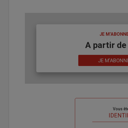
TITRE
JE M'ABONN
Body
A partir de
Lien
JE M'ABONN
Sous-
Vous êt
titre
TITRE
IDENTI