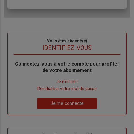
Sous-
Vous êtes abonné(e)
titre
TITRE
IDENTIFIEZ-VOUS
Body
Connectez-vous à votre compte pour profiter
de votre abonnement
Lien
Je m'inscrit
"Créer
Lien
Réinitialiser votre mot de passe
un
"Réinitialiser
Lien
nouveau
votre
Je me connecte
"Je
compte"
mot
me
de
connecte"
passe"