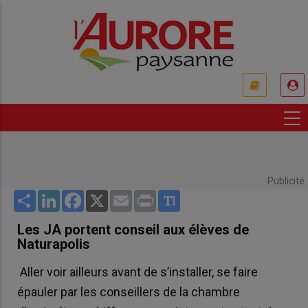
Aller
au
contenu
principal
USER
ACCOUNT
MENU
Publicité
Share
LinkedIn
Facebook
X
Email
Print
Les JA portent conseil aux élèves de
Naturapolis
Aller voir ailleurs avant de s’installer, se faire
épauler par les conseillers de la chambre