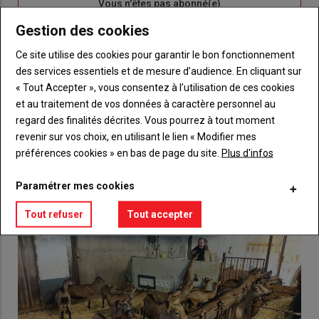
Sous-
Vous n'êtes pas abonné(e)
titre
TITRE
CRÉEZ UN COMPTE
Gestion des cookies
Ce site utilise des cookies pour garantir le bon fonctionnement
Body
Choisissez votre formule et créez votre
des services essentiels et de mesure d’audience. En cliquant sur
compte pour accéder à tout {nom-site}.
« Tout Accepter », vous consentez à l’utilisation de ces cookies
et au traitement de vos données à caractère personnel au
Lien
Créez un compte
regard des finalités décrites. Vous pourrez à tout moment
revenir sur vos choix, en utilisant le lien « Modifier mes
préférences cookies » en bas de page du site.
Plus d'infos
VOUS AIMEREZ AUSSI
Paramétrer mes cookies
Tout refuser
Tout accepter