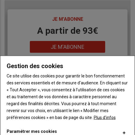
TITRE
JE M'ABONNE
Body
A partir de 93€
Lien
JE M'ABONNE
Gestion des cookies
Accédez à tous les articles du site L'Aurore
Liste
Ce site utilise des cookies pour garantir le bon fonctionnement
Paysanne
à
des services essentiels et de mesure d’audience. En cliquant sur
Consultez le journal L'Aurore Paysanne au format
puce
numérique, sur tous les supports
« Tout Accepter », vous consentez à l’utilisation de ces cookies
et au traitement de vos données à caractère personnel au
Ne manquez aucune information grâce à la
newsletter du journal L'Aurore Paysanne
regard des finalités décrites. Vous pourrez à tout moment
revenir sur vos choix, en utilisant le lien « Modifier mes
préférences cookies » en bas de page du site.
Plus d'infos
Paramétrer mes cookies