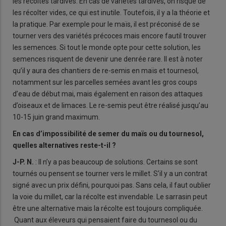
les récoltes tardives. En cas de variétés tardives, on risque de
les récolter vides, ce qui est inutile. Toutefois, il y a la théorie et
la pratique. Par exemple pour le maïs, il est préconisé de se
tourner vers des variétés précoces mais encore fautil trouver
les semences. Si tout le monde opte pour cette solution, les
semences risquent de devenir une denrée rare. Il est à noter
qu’il y aura des chantiers de re-semis en maïs et tournesol,
notamment sur les parcelles semées avant les gros coups
d’eau de début mai, mais également en raison des attaques
d’oiseaux et de limaces. Le re-semis peut être réalisé jusqu’au
10-15 juin grand maximum.
En cas d’impossibilité de semer du maïs ou du tournesol,
quelles alternatives reste-t-il ?
J-P. N.
: Il n’y a pas beaucoup de solutions. Certains se sont
tournés ou pensent se tourner vers le millet. S’il y a un contrat
signé avec un prix défini, pourquoi pas. Sans cela, il faut oublier
la voie du millet, car la récolte est invendable. Le sarrasin peut
être une alternative mais la récolte est toujours compliquée.
Quant aux éleveurs qui pensaient faire du tournesol ou du