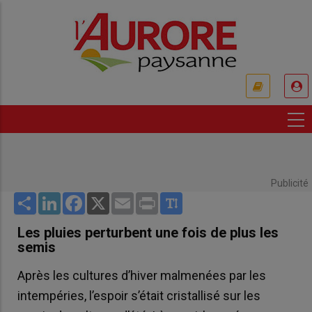
Aller
au
contenu
principal
USER
ACCOUNT
MENU
Publicité
Share
LinkedIn
Facebook
X
Email
Print
Les pluies perturbent une fois de plus les
semis
Après les cultures d’hiver malmenées par les
intempéries, l’espoir s’était cristallisé sur les