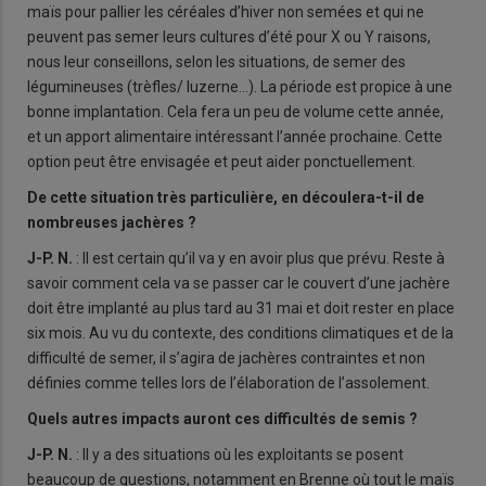
maïs pour pallier les céréales d’hiver non semées et qui ne
peuvent pas semer leurs cultures d’été pour X ou Y raisons,
nous leur conseillons, selon les situations, de semer des
légumineuses (trèfles/ luzerne…). La période est propice à une
bonne implantation. Cela fera un peu de volume cette année,
et un apport alimentaire intéressant l’année prochaine. Cette
option peut être envisagée et peut aider ponctuellement.
De cette situation très particulière, en découlera-t-il de
nombreuses jachères ?
J-P. N.
: Il est certain qu’il va y en avoir plus que prévu. Reste à
savoir comment cela va se passer car le couvert d’une jachère
doit être implanté au plus tard au 31 mai et doit rester en place
six mois. Au vu du contexte, des conditions climatiques et de la
difficulté de semer, il s’agira de jachères contraintes et non
définies comme telles lors de l’élaboration de l’assolement.
Quels autres impacts auront ces difficultés de semis ?
J-P. N.
: Il y a des situations où les exploitants se posent
beaucoup de questions, notamment en Brenne où tout le maïs