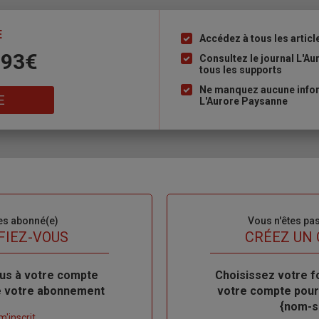
E
Accédez à tous les articl
Liste
 93€
à
Consultez le journal L'A
tous les supports
puce
Ne manquez aucune inform
E
L'Aurore Paysanne
es abonné(e)
Sous-
Vous n'êtes pa
titre
FIEZ-VOUS
TITRE
CRÉEZ UN
us à votre compte
Body
Choisissez votre f
de votre abonnement
votre compte pour
{nom-si
m'inscrit