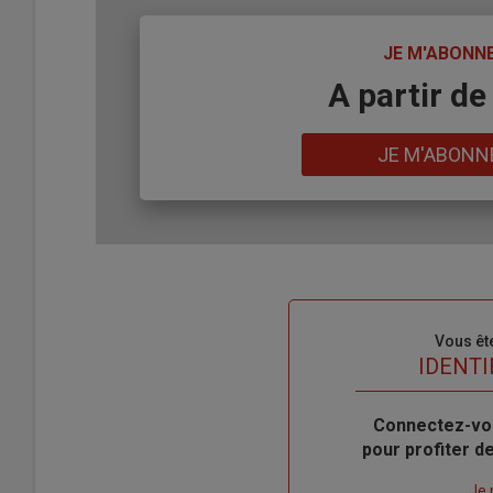
TITRE
JE M'ABONN
Body
A partir de
Lien
JE M'ABONN
Sous-
Vous êt
titre
TITRE
IDENTI
Body
Connectez-vo
pour profiter 
Lien
Je 