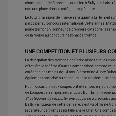
championnat de France qui aura lieu à Sully-sur-Loire (45
non une place dans la catégorie supérieure.
Le futur champion de France sera quant à lui, le meilleu
participer au concours international. Cette année, Matthi
jeune Berrichon, sonneur de première catégorie, a rempo
de la région au concours national de trompe.
UNE COMPÉTITION ET PLUSIEURS C
La délégation des trompes de l'Indre aime faire les cho
effet, été le théâtre d'autres compétitions comme cell
catégorie des moins de 14 ans. Clémentine Aubry Dubour
également participé au concours de la troisième catégor
Pour l'occasion, deux coupes ont été mises en jeu au c
de Longuerue, remportée par Louis Bon. Enfin,
« pour do
e
3
catégories de remporter une coupe, on a créé cette an
Bailly, vainqueur de cette dernière, s'est vu offrir ne tr
réparateur de trompes installé ans le Cher. Une compéti