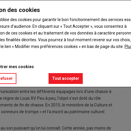
on des cookies
utilise des cookies pour garantir le bon fonctionnement des services ess
esure d’audience. En cliquant sur « Tout Accepter », vous consentez à
née de partage et de convivialité autour de la trompe de
ation de ces cookies et au traitement de vos données à caractère person
es finalités décrites. Vous pourrez à tout moment revenir sur vos choix,
t le lien « Modifier mes préférences cookies » en bas de page du site.
Plu
de trompes de chasse n'avait pas eu lieu dans l'Indre. Pour
i le concours, samedi 14 mai, dans le parc de son château à
trer mes cookies
 Être ici permet de rendre hommage à Solange de Longuerue, une
, détaille Julien Leclerc, président de la délégation des trompes
refuser
Tout accepter
unication entre les différents équipages lors d'une chasse à
e règne de Louis XV. Peu à peu, l'objet s'est doté du rôle
ments de fin de chasse. En 2015, le ministère de la Culture et
sonneurs de trompe » et l'a inscrit au patrimoine culturel
u son puissant qu'on lui connaît. Cette année, pas moins de