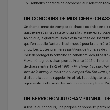
150 sonneurs ont tenté de décrocher leur sélection régi
UN CONCOURS DE MUSICIENS-CHAS
Un championnat de trompes de chasse se divise en six ca
quatrième et ainsi de suite jusqu'à la première, regroupan
technique, la qualité musicale et la maîtrise de l'instru
que l'on appelle fanfare. Il est imposé pour la première
choix. Les toutes premières partitions de trompes de cha
Pour départager la centaine de candidats, des jurés d'e
Flavien Chagnoux, champion de France 2021 et l'Indrien
de chasse entre 1972 et 1986.
« Finalement aujourd'hui,
plus de la musique, mais on n'oublie pas d'où l'on vient »
,
d'ailleurs là pour le rappeler. En effet, il est obligatoir
représente, à elle seule, les valeurs de la discipline et
UN BERRICHON AU CHAMPIONNAT D
A l'issue du concours, une poignée de sonneurs parmi les