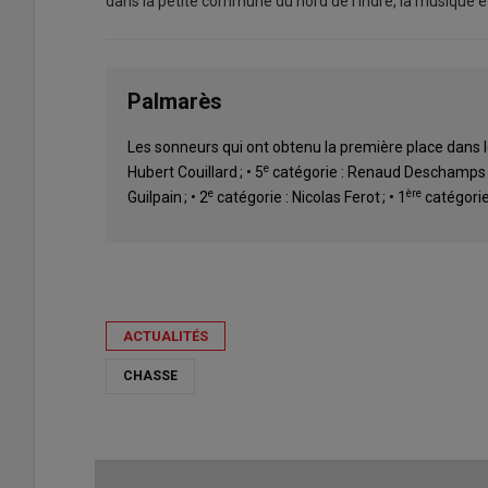
dans la petite commune du nord de l'Indre, la musique 
Palmarès
Les sonneurs qui ont obtenu la première place dans le
e
Hubert Couillard ; • 5
catégorie : Renaud Deschamps ;
e
ère
Guilpain ; • 2
catégorie : Nicolas Ferot ; • 1
catégorie 
ACTUALITÉS
CHASSE