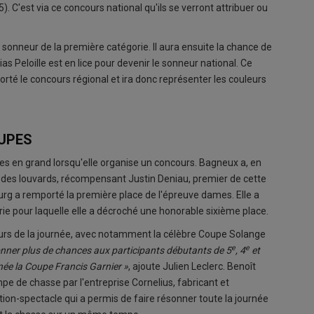
). C'est via ce concours national qu'ils se verront attribuer ou
r sonneur de la première catégorie. Il aura ensuite la chance de
as Peloille est en lice pour devenir le sonneur national. Ce
rté le concours régional et ira donc représenter les couleurs
OUPES
ses en grand lorsqu'elle organise un concours. Bagneux a, en
e des louvards, récompensant Justin Deniau, premier de cette
g a remporté la première place de l'épreuve dames. Elle a
ie pour laquelle elle a décroché une honorable sixième place.
ours de la journée, avec notamment la célèbre Coupe Solange
e
e
nner plus de chances aux participants débutants de 5
, 4
et
née la Coupe Francis Garnier »
, ajoute Julien Leclerc. Benoît
ompe de chasse par l'entreprise Cornelius, fabricant et
tion-spectacle qui a permis de faire résonner toute la journée