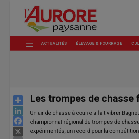
Aller
au
contenu
principal
ACTUALITÉS
ÉLEVAGE & FOURRAGE
CUL
Les trompes de chasse 
Share
LinkedIn
Un air de chasse à courre a fait vibrer Bagn
Facebook
championnat régional de trompes de chasse
expérimentés, un record pour la compétition
X