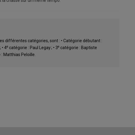
et la chasse sur un même tempo.
s différentes catégories, sont : • Catégorie débutant :
e
e
 • 4
catégorie : Paul Legay ; • 3
catégorie : Baptiste
: Matthias Peloille.