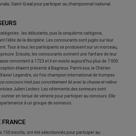
onale, Saint-Graal pour participer au championnat national.
SEURS
tégories : les débutants, puis la cinquième catégorie,
t l'élite de la discipline. Les concourants sont jugés sur leur
ment. Tour à tour, les participants se produisent sur un morceau,
 épreuve. Ensuite, les concourants sonnent une fanfare de leur
sse remontent à 1723 et il en existe aujourd'hui plus de 7 000.
xception étaient présents à Bagneux. Parmi eux, le Chérien
 Xavier Legendre, six fois champion international de trompes
 ce concours n'est pas concrètement lié avec la chasse et relève
 précise Julien Leclerc. Les vêtements des sonneurs sont
e de sonner en tenue de vènerie pour participer au concours. Elle
 l'appartenance à un groupe de sonneurs.
E FRANCE
 150 inscrits, ont été sélectionnés pour participer au