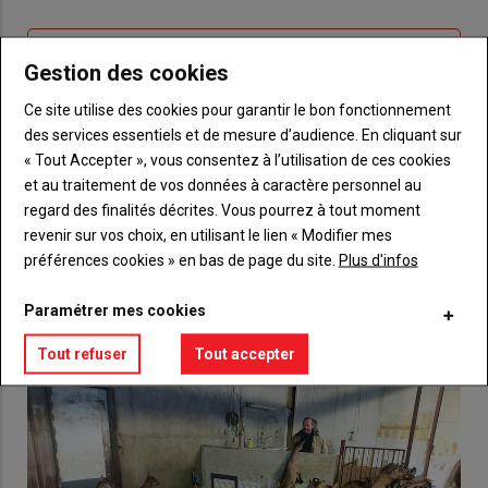
connecte"
passe"
Sous-
Vous n'êtes pas abonné(e)
Gestion des cookies
titre
TITRE
CRÉEZ UN COMPTE
Ce site utilise des cookies pour garantir le bon fonctionnement
des services essentiels et de mesure d’audience. En cliquant sur
Body
Choisissez votre formule et créez votre
« Tout Accepter », vous consentez à l’utilisation de ces cookies
compte pour accéder à tout {nom-site}.
et au traitement de vos données à caractère personnel au
regard des finalités décrites. Vous pourrez à tout moment
Lien
Créez un compte
revenir sur vos choix, en utilisant le lien « Modifier mes
préférences cookies » en bas de page du site.
Plus d'infos
VOUS AIMEREZ AUSSI
Paramétrer mes cookies
Tout refuser
Tout accepter