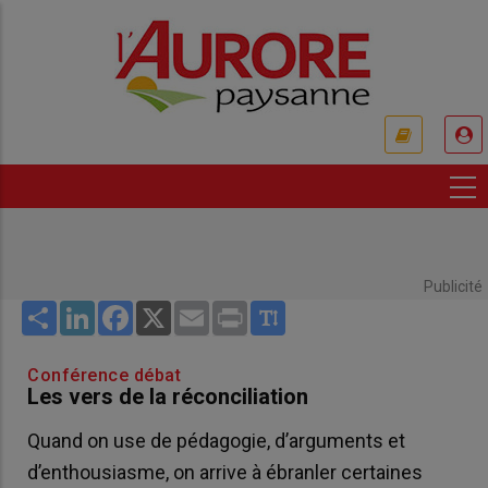
Aller
au
contenu
principal
USER
ACCOUNT
MENU
Publicité
Share
LinkedIn
Facebook
X
Email
Print
Conférence débat
Les vers de la réconciliation
Quand on use de pédagogie, d’arguments et
d’enthousiasme, on arrive à ébranler certaines