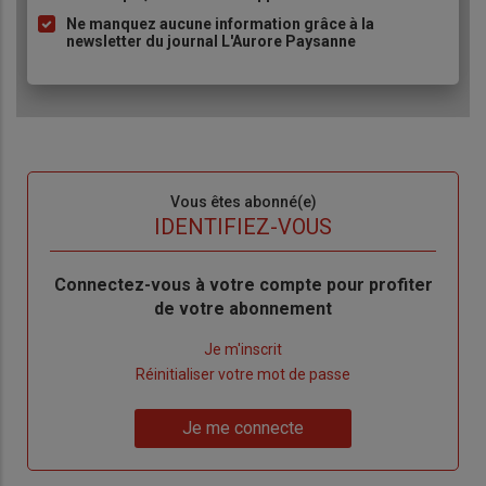
Ne manquez aucune information grâce à la
newsletter du journal L'Aurore Paysanne
Sous-
Vous êtes abonné(e)
titre
TITRE
IDENTIFIEZ-VOUS
Body
Connectez-vous à votre compte pour profiter
de votre abonnement
Lien
Je m'inscrit
"Créer
Lien
Réinitialiser votre mot de passe
un
"Réinitialiser
Lien
nouveau
votre
Je me connecte
"Je
compte"
mot
me
de