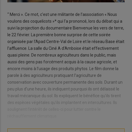
“ Merci ». Ce mot, c’est une militante de l’association « Nous
voulons des coquelicots »* qui l’a prononcé, lors du débat qui a
suivi la projection du documentaire Bienvenue les vers de terre,
le 22 février. La première bonne surprise de cette soirée
organisée par l’Apad Centre-Val de Loire et le réseau Base était
l’affluence. La salle du Ciné A d’Amboise était effectivement
quasi pleine. De nombreux agriculteurs dans le public, mais
aussi des gens pas forcément acquis à la cause agricole, et
encore moins à l’usage des produits phytos. Le film donne la
parole à des agriculteurs pratiquant l’agriculture de
conservation avec couverture permanente des sols. Durant un
peu plus d’une heure, ils indiquent pourquoi ils ont délaissé le
travail mécanique du sol. Ils expliquent le bénéfice qu’ils tirent
des espèces végétales qu’ils implantent en intercultures. Ils
soulignent l’intérêt de celles-ci pour lutter contre le
réchauffement climatique.