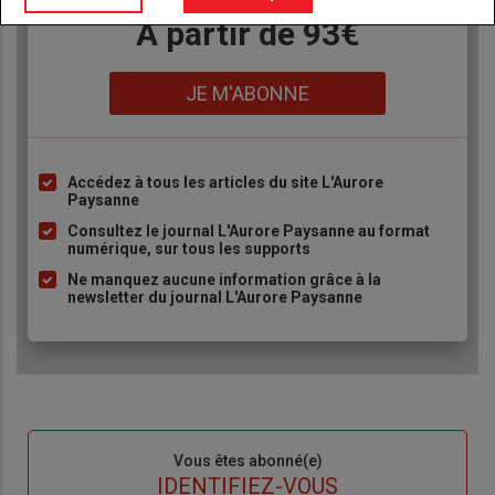
Body
A partir de 93€
Lien
JE M'ABONNE
Accédez à tous les articles du site L'Aurore
Liste
Paysanne
à
Consultez le journal L'Aurore Paysanne au format
puce
numérique, sur tous les supports
Ne manquez aucune information grâce à la
newsletter du journal L'Aurore Paysanne
Sous-
Vous êtes abonné(e)
titre
TITRE
IDENTIFIEZ-VOUS