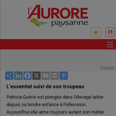
Aller
au
contenu
principal
USER
ACCOUNT
MENU
Publicité
Share
LinkedIn
Facebook
X
Email
Print
L’essentiel suivi de son troupeau
Patricia Guérin est plongée dans l’élevage laitier
depuis sa tendre enfance à Pellevoisin.
Aujourd’hui elle aime toujours autant son métier