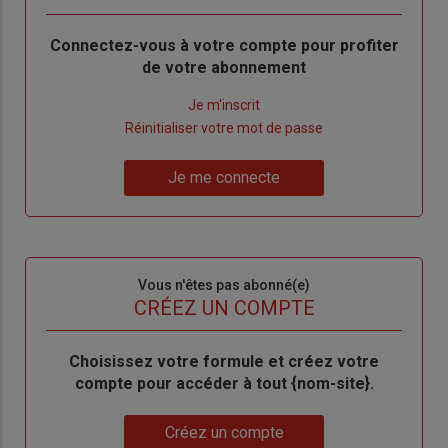
Body
Connectez-vous à votre compte pour profiter
de votre abonnement
Lien
Je m'inscrit
"Créer
Lien
Réinitialiser votre mot de passe
un
"Réinitialiser
Lien
nouveau
votre
Je me connecte
"Je
compte"
mot
me
de
connecte"
passe"
Sous-
Vous n'êtes pas abonné(e)
titre
TITRE
CRÉEZ UN COMPTE
Body
Choisissez votre formule et créez votre
compte pour accéder à tout {nom-site}.
Lien
Créez un compte