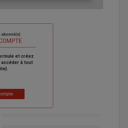
s abonné(e)
 COMPTE
ormule et créez
 accéder à tout
te}.
compte