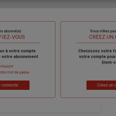
es abonné(e)
Sous-
Vous n'êtes pa
titre
FIEZ-VOUS
TITRE
CRÉEZ UN
us à votre compte
Body
Choisissez votre f
de votre abonnement
votre compte pour
{nom-si
m'inscrit
 votre mot de passe
Lien
 connecte
Créez un 