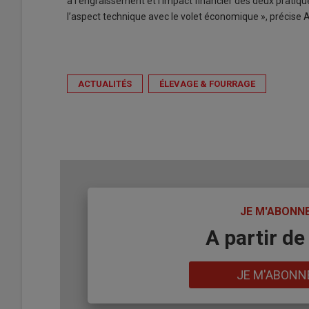
à l’engraissement et l’impact financier des deux pratiq
l’aspect technique avec le volet économique », précise
ACTUALITÉS
ÉLEVAGE & FOURRAGE
TITRE
JE M'ABONN
Body
A partir de
Lien
JE M'ABONN