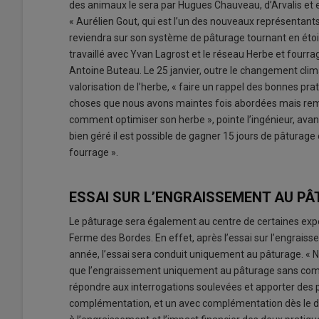
des animaux le sera par Hugues Chauveau, d’Arvalis et en
« Aurélien Gout, qui est l’un des nouveaux représentants
reviendra sur son système de pâturage tournant en étoile
travaillé avec Yvan Lagrost et le réseau Herbe et fourra
Antoine Buteau. Le 25 janvier, outre le changement climat
valorisation de l’herbe, « faire un rappel des bonnes pr
choses que nous avons maintes fois abordées mais reme
comment optimiser son herbe », pointe l’ingénieur, avan
bien géré il est possible de gagner 15 jours de pâturag
fourrage ».
ESSAI SUR L’ENGRAISSEMENT AU P
Le pâturage sera également au centre de certaines exp
Ferme des Bordes. En effet, après l’essai sur l’engrai
année, l’essai sera conduit uniquement au pâturage. « 
que l’engraissement uniquement au pâturage sans complém
répondre aux interrogations soulevées et apporter des p
complémentation, et un avec complémentation dès le débu