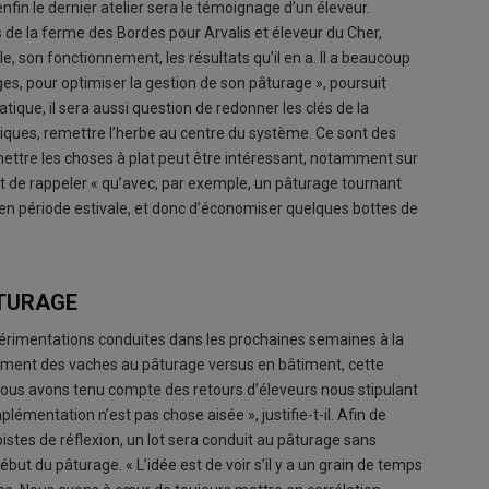
fin le dernier atelier sera le témoignage d’un éleveur.
 de la ferme des Bordes pour Arvalis et éleveur du Cher,
, son fonctionnement, les résultats qu’il en a. Il a beaucoup
ges, pour optimiser la gestion de son pâturage », poursuit
ique, il sera aussi question de redonner les clés de la
atiques, remettre l’herbe au centre du système. Ce sont des
ttre les choses à plat peut être intéressant, notamment sur
t de rappeler « qu’avec, par exemple, un pâturage tournant
e en période estivale, et donc d’économiser quelques bottes de
ÂTURAGE
érimentations conduites dans les prochaines semaines à la
ssement des vaches au pâturage versus en bâtiment, cette
Nous avons tenu compte des retours d’éleveurs nous stipulant
entation n’est pas chose aisée », justifie-t-il. Afin de
istes de réflexion, un lot sera conduit au pâturage sans
t du pâturage. « L’idée est de voir s’il y a un grain de temps