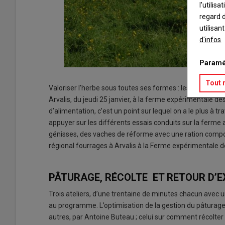
l’utilis
regard d
utilisan
d'infos
Paramé
Tout 
Valoriser l’herbe sous toutes ses formes : les clés de l’o
Arvalis, du jeudi 25 janvier, à la ferme expérimentale de
d’alimentation, c’est un point sur lequel on a le plus à t
appuyer sur les différents essais conduits sur la ferme a
génisses, des vaches de réforme avec une ration compos
régional fourrages à Arvalis à la Ferme expérimentale 
PÂTURAGE, RÉCOLTE ET RETOUR D’
Trois ateliers, d’une trentaine de minutes chacun avec 
au programme. L’optimisation de la gestion du pâturag
autres, par Antoine Buteau ; celui sur comment récolter