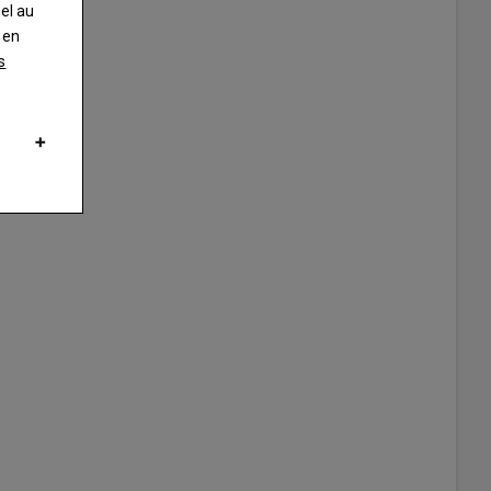
nel au
 en
s