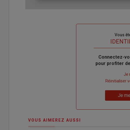
Sous-
Vous êt
titre
TITRE
IDENTI
Body
Connectez-vo
pour profiter 
Lien
Je 
"Créer
Lien
Réinitialiser
un
"Réinitialiser
Lien
nouveau
votre
Je me
"Je
compte"
mot
me
de
connecte"
passe"
VOUS AIMEREZ AUSSI