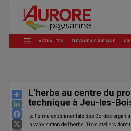
Aller
au
contenu
principal
ACTUALITÉS
ÉLEVAGE & FOURRAGE
CUL
L’herbe au centre du pr
Share
technique à Jeu-les-Boi
LinkedIn
Facebook
La Ferme expérimentale des Bordes organise
X
la valorisation de l’herbe. Trois ateliers do