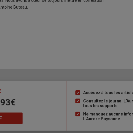
ues. Nous avons à cœur de toujours mettre en corrélation
 Antoine Buteau.
E
Accédez à tous les articl
Liste
 93€
à
Consultez le journal L'A
tous les supports
puce
Ne manquez aucune inform
E
L'Aurore Paysanne