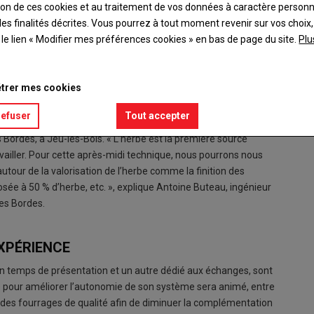
ation de ces cookies et au traitement de vos données à caractère person
es finalités décrites. Vous pourrez à tout moment revenir sur vos choix,
t le lien « Modifier mes préférences cookies » en bas de page du site.
Plu
trer mes cookies
refuser
Tout accepter
ptimisation, tel est le fil conducteur du rendez-vous technique
s Bordes, à Jeu-les-Bois. « L’herbe est la première source
ravailler. Pour cette après-midi technique, nous pourrons nous
utour de la valorisation de l’herbe comme la finition des
ée à 50 % d’herbe, etc. », explique Antoine Buteau, ingénieur
des Bordes.
EXPÉRIENCE
un temps de présentation et un autre dédié aux échanges, sont
e pour améliorer l’autonomie de son système sera animé, entre
 des fourrages de qualité afin de diminuer la complémentation