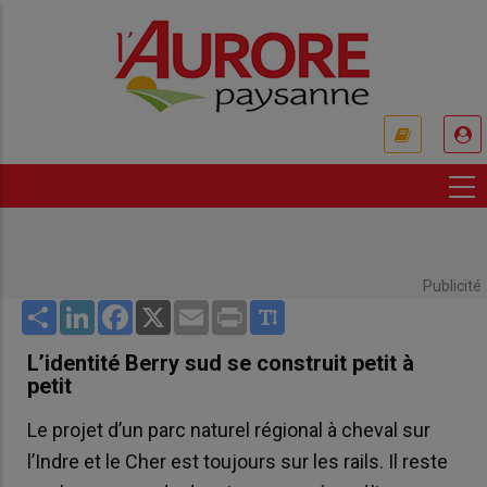
Aller
au
contenu
principal
USER
ACCOUNT
MENU
Publicité
Share
LinkedIn
Facebook
X
Email
Print
L’identité Berry sud se construit petit à
petit
Le projet d’un parc naturel régional à cheval sur
l’Indre et le Cher est toujours sur les rails. Il reste