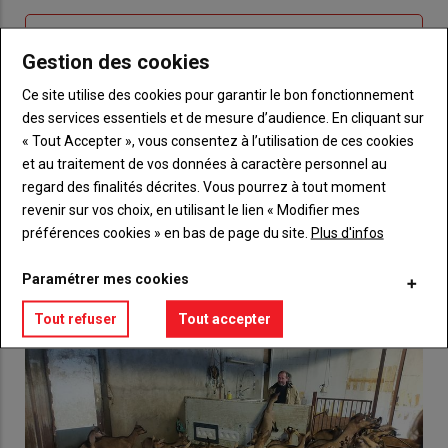
passe"
Sous-
Vous n'êtes pas abonné(e)
titre
Gestion des cookies
TITRE
CRÉEZ UN COMPTE
Ce site utilise des cookies pour garantir le bon fonctionnement
Body
Choisissez votre formule et créez votre
des services essentiels et de mesure d’audience. En cliquant sur
compte pour accéder à tout {nom-site}.
« Tout Accepter », vous consentez à l’utilisation de ces cookies
et au traitement de vos données à caractère personnel au
Lien
regard des finalités décrites. Vous pourrez à tout moment
Créez un compte
revenir sur vos choix, en utilisant le lien « Modifier mes
préférences cookies » en bas de page du site.
Plus d'infos
VOUS AIMEREZ AUSSI
Paramétrer mes cookies
Tout refuser
Tout accepter