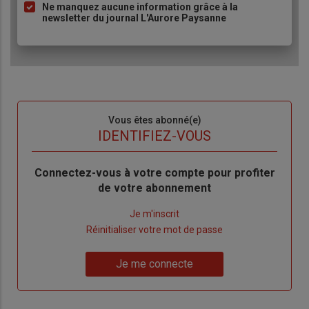
Ne manquez aucune information grâce à la
newsletter du journal L'Aurore Paysanne
Sous-
Vous êtes abonné(e)
titre
TITRE
IDENTIFIEZ-VOUS
Body
Connectez-vous à votre compte pour profiter
de votre abonnement
Lien
Je m'inscrit
"Créer
Lien
Réinitialiser votre mot de passe
un
"Réinitialiser
Lien
nouveau
votre
Je me connecte
"Je
compte"
mot
me
de
connecte"