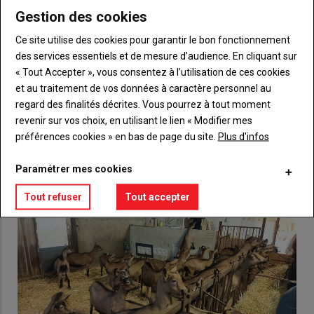
Gestion des cookies
Body
Choisissez votre formule et créez votre
Ce site utilise des cookies pour garantir le bon fonctionnement
compte pour accéder à tout {nom-site}.
des services essentiels et de mesure d’audience. En cliquant sur
« Tout Accepter », vous consentez à l’utilisation de ces cookies
Lien
Créez un compte
et au traitement de vos données à caractère personnel au
regard des finalités décrites. Vous pourrez à tout moment
revenir sur vos choix, en utilisant le lien « Modifier mes
VOUS AIMEREZ AUSSI
préférences cookies » en bas de page du site.
Plus d'infos
Paramétrer mes cookies
Tout refuser
Tout accepter