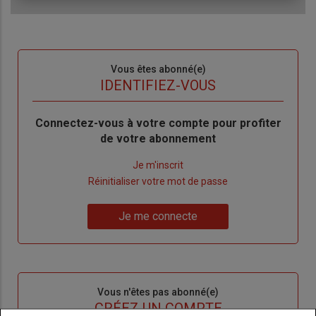
Sous-
Vous êtes abonné(e)
titre
TITRE
IDENTIFIEZ-VOUS
Body
Connectez-vous à votre compte pour profiter
de votre abonnement
Lien
Je m'inscrit
"Créer
Lien
Réinitialiser votre mot de passe
un
"Réinitialiser
Lien
nouveau
votre
Je me connecte
"Je
compte"
mot
me
de
connecte"
passe"
Sous-
Vous n'êtes pas abonné(e)
titre
TITRE
CRÉEZ UN COMPTE