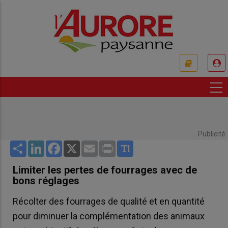
Aller
au
contenu
principal
USER
ACCOUNT
MENU
Publicité
Share
LinkedIn
Facebook
X
Email
Print
Limiter les pertes de fourrages avec de
bons réglages
Récolter des fourrages de qualité et en quantité
pour diminuer la complémentation des animaux