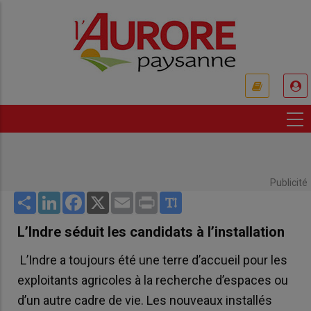
Aller
au
contenu
principal
USER
ACCOUNT
MENU
Publicité
Share
LinkedIn
Facebook
X
Email
Print
L’Indre séduit les candidats à l’installation
L’Indre a toujours été une terre d’accueil pour les
exploitants agricoles à la recherche d’espaces ou
d’un autre cadre de vie. Les nouveaux installés