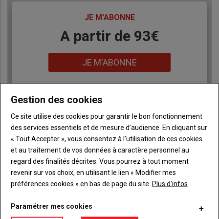
TITRE
JE M'ABONNE
Body
A partir de 93€
Lien
JE M'ABONNE
Gestion des cookies
Accédez à tous les articles du site L'Aurore
Liste
Paysanne
à
Ce site utilise des cookies pour garantir le bon fonctionnement
Consultez le journal L'Aurore Paysanne au format
puce
des services essentiels et de mesure d’audience. En cliquant sur
numérique, sur tous les supports
« Tout Accepter », vous consentez à l’utilisation de ces cookies
Ne manquez aucune information grâce à la
et au traitement de vos données à caractère personnel au
newsletter du journal L'Aurore Paysanne
regard des finalités décrites. Vous pourrez à tout moment
revenir sur vos choix, en utilisant le lien « Modifier mes
préférences cookies » en bas de page du site.
Plus d'infos
Paramétrer mes cookies