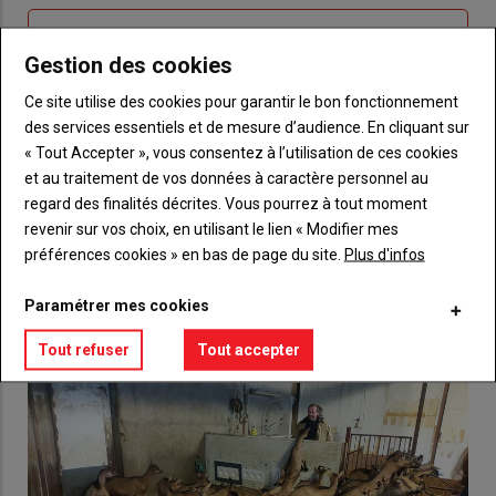
Sous-
Vous n'êtes pas abonné(e)
titre
Gestion des cookies
TITRE
CRÉEZ UN COMPTE
Ce site utilise des cookies pour garantir le bon fonctionnement
Body
Choisissez votre formule et créez votre
des services essentiels et de mesure d’audience. En cliquant sur
compte pour accéder à tout {nom-site}.
« Tout Accepter », vous consentez à l’utilisation de ces cookies
et au traitement de vos données à caractère personnel au
Lien
Créez un compte
regard des finalités décrites. Vous pourrez à tout moment
revenir sur vos choix, en utilisant le lien « Modifier mes
préférences cookies » en bas de page du site.
Plus d'infos
VOUS AIMEREZ AUSSI
Paramétrer mes cookies
Tout refuser
Tout accepter