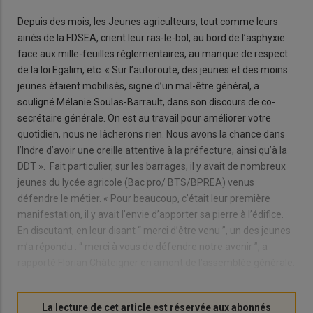
Depuis des mois, les Jeunes agriculteurs, tout comme leurs
ainés de la FDSEA, crient leur ras-le-bol, au bord de l’asphyxie
face aux mille-feuilles réglementaires, au manque de respect
de la loi Egalim, etc. « Sur l’autoroute, des jeunes et des moins
jeunes étaient mobilisés, signe d’un mal-être général, a
souligné Mélanie Soulas-Barrault, dans son discours de co-
secrétaire générale. On est au travail pour améliorer votre
quotidien, nous ne lâcherons rien. Nous avons la chance dans
l’Indre d’avoir une oreille attentive à la préfecture, ainsi qu’à la
DDT ». Fait particulier, sur les barrages, il y avait de nombreux
jeunes du lycée agricole (Bac pro/ BTS/BPREA) venus
défendre le métier. « Pour beaucoup, c’était leur première
manifestation, il y avait l’envie d’apporter sa pierre à l’édifice.
En discutant, en leur disant “ merci d’être venu ”, un des jeunes
m’a répondu : “ merci à vous de défendre notre avenir ”, a
rapporté Florian Châteigner en amont de l’assemblée générale.