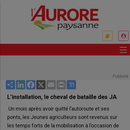
Aller
au
contenu
principal
USER
ACCOUNT
MENU
Publicité
Share
LinkedIn
Facebook
X
Email
Print
L’installation, le cheval de bataille des JA
Un mois après avoir quitté l’autoroute et ses
ponts, les Jeunes agriculteurs sont revenus sur
les temps forts de la mobilisation à l’occasion de