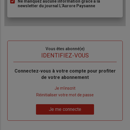
Ne manquez aucune information grâce à la
newsletter du journal L'Aurore Paysanne
Sous-
Vous êtes abonné(e)
titre
TITRE
IDENTIFIEZ-VOUS
Body
Connectez-vous à votre compte pour profiter
de votre abonnement
Lien
Je m'inscrit
"Créer
Lien
Réinitialiser votre mot de passe
un
"Réinitialiser
Lien
nouveau
votre
Je me connecte
"Je
compte"
mot
me
de
connecte"
passe"