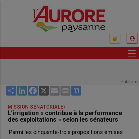
Aller
au
contenu
principal
USER
ACCOUNT
MENU
Publicité
Share
LinkedIn
Facebook
X
Email
Print
MISSION SÉNATORIALE/
L’irrigation « contribue à la performance
des exploitations » selon les sénateurs
Parmi les cinquante-trois propositions émises