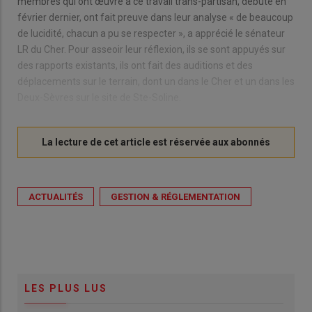
membres qui ont œuvré à ce travail trans-partisan, débuté en
février dernier, ont fait preuve dans leur analyse « de beaucoup
de lucidité, chacun a pu se respecter », a apprécié le sénateur
LR du Cher. Pour asseoir leur réflexion, ils se sont appuyés sur
des rapports existants, ils ont fait des auditions et des
déplacements sur le terrain, dont un dans le Cher et un dans les
Deux-Sèvres sur le site de Ste-Soline.
ACTUALITÉS
GESTION & RÉGLEMENTATION
LES PLUS LUS