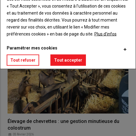
« Tout Accepter », vous consentez à l’utilisation de ces cookies
VOUS AIMEREZ AUSSI
et au traitement de vos données à caractère personnel au
regard des finalités décrites. Vous pourrez à tout moment
revenir sur vos choix, en utilisant le lien « Modifier mes
préférences cookies » en bas de page du site.
Plus d'infos
Paramétrer mes cookies
Tout refuser
Tout accepter
Élevage de chevrettes : une gestion minutieuse du
colostrum
05 février 2026