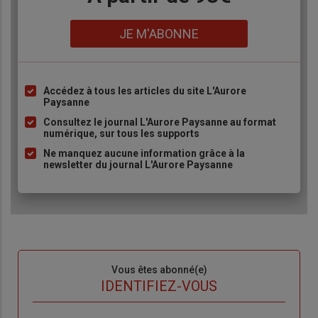
Lien
JE M'ABONNE
Accédez à tous les articles du site L'Aurore
Liste
Paysanne
à
Consultez le journal L'Aurore Paysanne au format
puce
numérique, sur tous les supports
Ne manquez aucune information grâce à la
newsletter du journal L'Aurore Paysanne
Sous-
Vous êtes abonné(e)
titre
TITRE
IDENTIFIEZ-VOUS