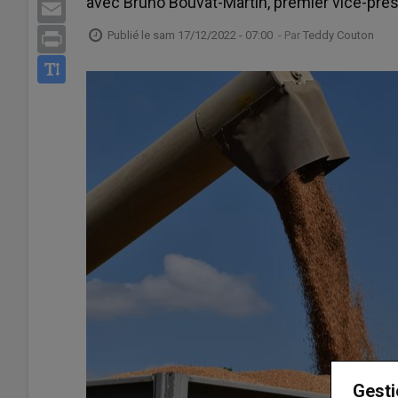
avec Bruno Bouvat-Martin, premier vice-prés
Email
Publié le
sam 17/12/2022 - 07:00
- Par
Teddy Couton
Print
Gesti