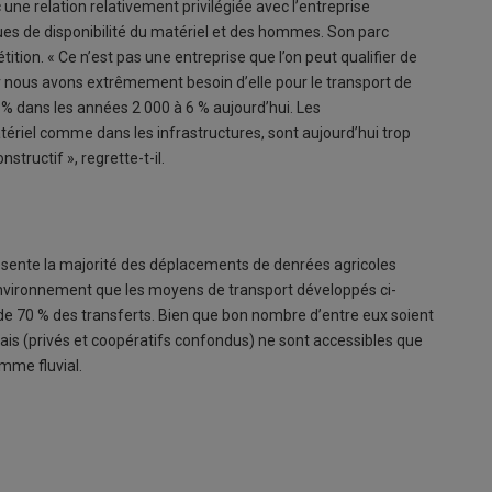
une relation relativement privilégiée avec l’entreprise
ues de disponibilité du matériel et des hommes. Son parc
tition. « Ce n’est pas une entreprise que l’on peut qualifier de
r nous avons extrêmement besoin d’elle pour le transport de
2 % dans les années 2 000 à 6 % aujourd’hui. Les
tériel comme dans les infrastructures, sont aujourd’hui trop
structif », regrette-t-il.
présente la majorité des déplacements de denrées agricoles
environnement que les moyens de transport développés ci-
s de 70 % des transferts. Bien que bon nombre d’entre eux soient
nçais (privés et coopératifs confondus) ne sont accessibles que
omme fluvial.