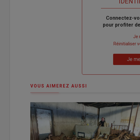
TITRE
IDENTI
Body
Connectez-vo
pour profiter 
Lien
Je 
"Créer
Lien
Réinitialiser
un
"Réinitialiser
Lien
nouveau
votre
Je me
"Je
compte"
mot
me
de
connecte"
passe"
VOUS AIMEREZ AUSSI