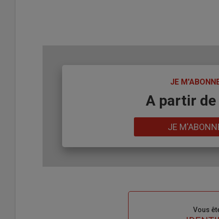
TITRE
JE M'ABONN
Body
A partir de
Lien
JE M'ABONN
Sous-
Vous êt
titre