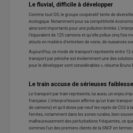
Le fluvial, difficile à développer
Comme tout OS, le groupe coopératif tente de diversifi
écologique. Notamment pour sa compétitivité économique,
ainsi sont importants pour une pollution limitée. L’inte
l’équivalent de 125 camions et qu’elle pollue cinq fois mo
atouts en matière d’entretien de voirie, de nuisances s
Aujourd’hui, ce mode de transport représente entre 12 
transport par péniche est évidemment une des solutions
pour le développer sont considérables », résume Bruno 
Le train accuse de sérieuses faibless
Le transport par train représente, lui aussi, un enjeu imp
française. L’interprofession affirme qu’un train transp
de camions) et qu’il divise par neuf les rejets de CO2 à l
ferrées, notamment dans les zones rurales, bien souven
malheureusement des perturbations fréquentes, ce que d
sommes l’un des premiers clients de la SNCF en termes