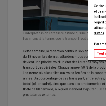
Ce site 
et de m
l’utilis
regard d
utilisan
L’interprofession céréalière estime qu’une péniche peut 
d'infos
fois moins à la tonne, que le transport routier
Paramé
Cette semaine, la rédaction continue son analyse sur la 
Tout 
du 18 novembre dernier, attardons-nous sur le transport 
devient une priorité, voici un état des lieux des moyens 
transport des céréales. Chaque année, 50 % de la produ
Les trente-six silos reliés aux voies ferrées de la coop
année. Un pourcentage de ces trains part, entre autres,
bétail (cf. encadré), ainsi que dans des amidonneries 
flotte de 80 camions, auxquels viennent s’ajouter 550 c
prestataires externes.