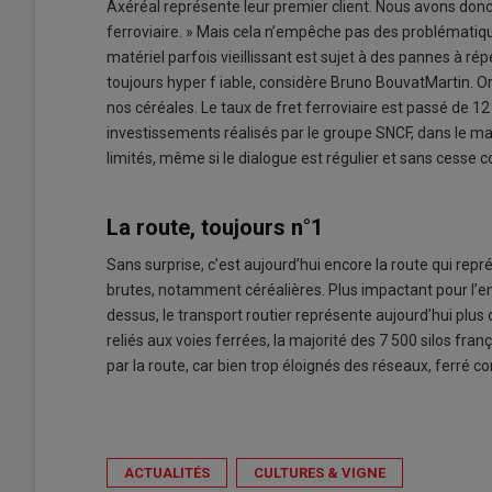
Axéréal représente leur premier client. Nous avons donc 
ferroviaire. » Mais cela n’empêche pas des problématiq
matériel parfois vieillissant est sujet à des pannes à répé
toujours hyper f iable, considère Bruno BouvatMartin. O
nos céréales. Le taux de fret ferroviaire est passé de 1
investissements réalisés par le groupe SNCF, dans le ma
limités, même si le dialogue est régulier et sans cesse con
La route, toujours n°1
Sans surprise, c’est aujourd’hui encore la route qui re
brutes, notamment céréalières. Plus impactant pour l’
dessus, le transport routier représente aujourd’hui plu
reliés aux voies ferrées, la majorité des 7 500 silos fra
par la route, car bien trop éloignés des réseaux, ferré c
ACTUALITÉS
CULTURES & VIGNE