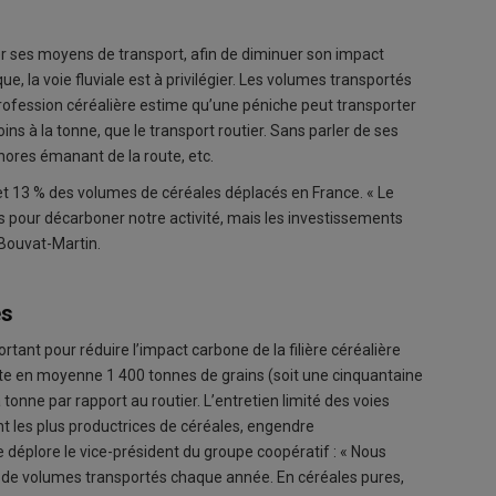
er ses moyens de transport, afin de diminuer son impact
 la voie fluviale est à privilégier. Les volumes transportés
rprofession céréalière estime qu’une péniche peut transporter
ins à la tonne, que le transport routier. Sans parler de ses
onores émanant de la route, etc.
et 13 % des volumes de céréales déplacés en France. « Le
 pour décarboner notre activité, mais les investissements
Bouvat-Martin.
es
ortant pour réduire l’impact carbone de la filière céréalière
orte en moyenne 1 400 tonnes de grains (soit une cinquantaine
a tonne par rapport au routier. L’entretien limité des voies
t les plus productrices de céréales, engendre
éplore le vice-président du groupe coopératif : « Nous
 de volumes transportés chaque année. En céréales pures,