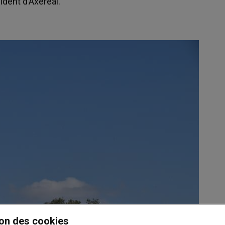
ident d’Axéréal.
on des cookies