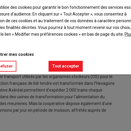
utilise des cookies pour garantir le bon fonctionnement des services ess
esure d’audience. En cliquant sur « Tout Accepter », vous consentez à
ation de ces cookies et au traitement de vos données à caractère person
es finalités décrites. Vous pourrez à tout moment revenir sur vos choix,
t le lien « Modifier mes préférences cookies » en bas de page du site.
Plu
transporter l’équivalent de 125 camions et qu’elle pollue cinq
trer mes cookies
chaîne du grain. Après la transformation abordée dans l’édition
refuser
Tout accepter
et la logistique. A l’heure où la notion d’émission de carbone
de transport utilisés par les organismes stockeurs (OS) pour le
ction française de blé tendre est transformée dans l’Hexagone.
érative Axéréal permettent d’expédier 2 000 trains chaque
 dans des usines de transformation pour l’alimentation du
et des meuneries. Mais la coopérative dispose également d’une
amions par jour en période de moisson, affrétés auprès de