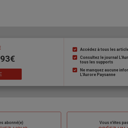
E
Accédez à tous les articl
Liste
 93€
à
Consultez le journal L'A
tous les supports
puce
Ne manquez aucune inform
E
L'Aurore Paysanne
es abonné(e)
Sous-
Vous n'êtes pa
titre