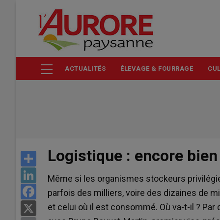
Aller
au
contenu
principal
ACTUALITÉS
ÉLEVAGE & FOURRAGE
CUL
Logistique : encore bien
Share
LinkedIn
Même si les organismes stockeurs privilégien
Facebook
parfois des milliers, voire des dizaines de mil
et celui où il est consommé. Où va-t-il ? Par
X