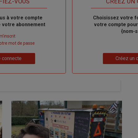
FIEZ-VOUS
TITRE
CRÉEZ UN
us à votre compte
Body
Choisissez votre f
de votre abonnement
votre compte pour
{nom-si
m'inscrit
 votre mot de passe
Lien
 connecte
Créez un 