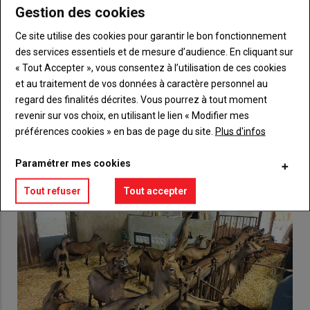
Gestion des cookies
Body
Choisissez votre formule et créez votre
Ce site utilise des cookies pour garantir le bon fonctionnement
compte pour accéder à tout {nom-site}.
des services essentiels et de mesure d’audience. En cliquant sur
Lien
« Tout Accepter », vous consentez à l’utilisation de ces cookies
Créez un compte
et au traitement de vos données à caractère personnel au
regard des finalités décrites. Vous pourrez à tout moment
revenir sur vos choix, en utilisant le lien « Modifier mes
VOUS AIMEREZ AUSSI
préférences cookies » en bas de page du site.
Plus d'infos
Paramétrer mes cookies
Tout refuser
Tout accepter