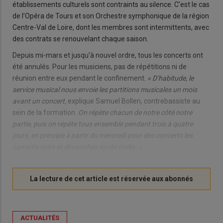
établissements culturels sont contraints au silence. C’est le cas
de l’Opéra de Tours et son Orchestre symphonique de la région
Centre-Val de Loire, dont les membres sont intermittents, avec
des contrats se renouvelant chaque saison.
Depuis mi-mars et jusqu’à nouvel ordre, tous les concerts ont
été annulés. Pour les musiciens, pas de répétitions ni de
réunion entre eux pendant le confinement.
« D’habitude, le
service musical nous envoie les partitions musicales un mois
avant un concert,
explique Samuel Bollen, contrebassiste au
sein de la formation.
On répète chacun de notre côté notre
partie, puis on répète tous ensemble pendant trois à quatre
jours, en principe à partir du mercredi pour des concerts les
samedis soirs et dimanches après-midis. »
ACTUALITÉS