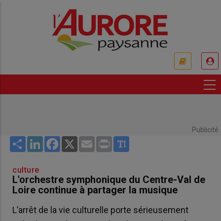
Aller
au
contenu
principal
USER
ACCOUNT
MENU
Publicité
Share
LinkedIn
Facebook
X
Email
Print
culture
L'orchestre symphonique du Centre-Val de
Loire continue à partager la musique
L’arrêt de la vie culturelle porte sérieusement