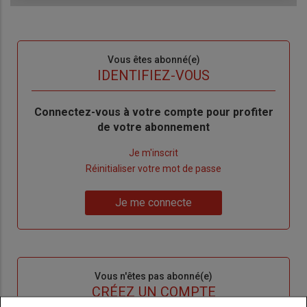
Sous-
Vous êtes abonné(e)
titre
TITRE
IDENTIFIEZ-VOUS
Body
Connectez-vous à votre compte pour profiter
de votre abonnement
Lien
Je m'inscrit
"Créer
Lien
Réinitialiser votre mot de passe
un
"Réinitialiser
Lien
nouveau
votre
Je me connecte
"Je
compte"
mot
me
de
connecte"
passe"
Sous-
Vous n'êtes pas abonné(e)
titre
TITRE
CRÉEZ UN COMPTE