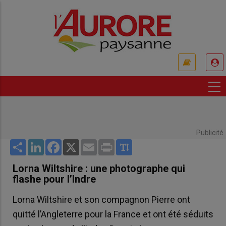
Aller
au
contenu
principal
USER
ACCOUNT
MENU
Publicité
Share
LinkedIn
Facebook
X
Email
Print
Lorna Wiltshire : une photographe qui
flashe pour l’Indre
Lorna Wiltshire et son compagnon Pierre ont
quitté l’Angleterre pour la France et ont été séduits