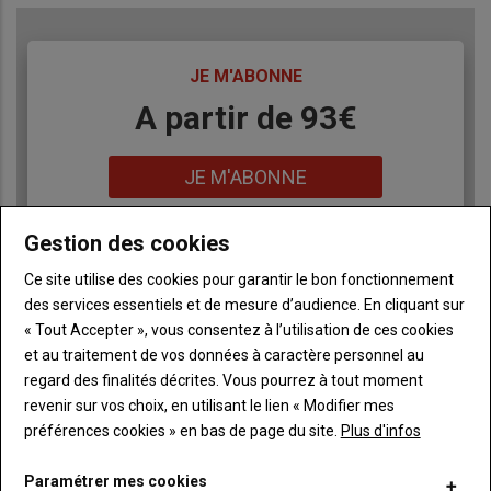
TITRE
JE M'ABONNE
Body
A partir de 93€
Lien
JE M'ABONNE
Gestion des cookies
Accédez à tous les articles du site L'Aurore
Liste
Ce site utilise des cookies pour garantir le bon fonctionnement
Paysanne
à
des services essentiels et de mesure d’audience. En cliquant sur
Consultez le journal L'Aurore Paysanne au format
puce
« Tout Accepter », vous consentez à l’utilisation de ces cookies
numérique, sur tous les supports
et au traitement de vos données à caractère personnel au
Ne manquez aucune information grâce à la
newsletter du journal L'Aurore Paysanne
regard des finalités décrites. Vous pourrez à tout moment
revenir sur vos choix, en utilisant le lien « Modifier mes
préférences cookies » en bas de page du site.
Plus d'infos
Paramétrer mes cookies