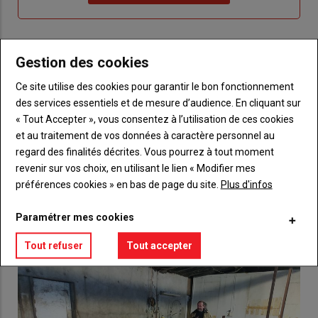
"Je
compte"
mot
me
de
connecte"
passe"
Gestion des cookies
Sous-
Vous n'êtes pas abonné(e)
titre
TITRE
CRÉEZ UN COMPTE
Ce site utilise des cookies pour garantir le bon fonctionnement
des services essentiels et de mesure d’audience. En cliquant sur
« Tout Accepter », vous consentez à l’utilisation de ces cookies
Body
Choisissez votre formule et créez votre
et au traitement de vos données à caractère personnel au
compte pour accéder à tout {nom-site}.
regard des finalités décrites. Vous pourrez à tout moment
revenir sur vos choix, en utilisant le lien « Modifier mes
Lien
Créez un compte
préférences cookies » en bas de page du site.
Plus d'infos
Paramétrer mes cookies
VOUS AIMEREZ AUSSI
Tout refuser
Tout accepter