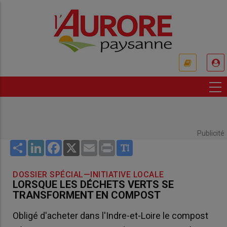
Aller
au
contenu
principal
USER
ACCOUNT
MENU
Publicité
Share
LinkedIn
Facebook
X
Email
Print
DOSSIER SPÉCIAL—INITIATIVE LOCALE
LORSQUE LES DÉCHETS VERTS SE
TRANSFORMENT EN COMPOST
Obligé d'acheter dans l'Indre-et-Loire le compost