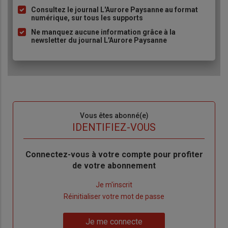
à
Consultez le journal L'Aurore Paysanne au format
puce
numérique, sur tous les supports
Ne manquez aucune information grâce à la
newsletter du journal L'Aurore Paysanne
Sous-
Vous êtes abonné(e)
titre
TITRE
IDENTIFIEZ-VOUS
Body
Connectez-vous à votre compte pour profiter
de votre abonnement
Lien
Je m'inscrit
"Créer
Lien
Réinitialiser votre mot de passe
un
"Réinitialiser
Lien
nouveau
votre
Je me connecte