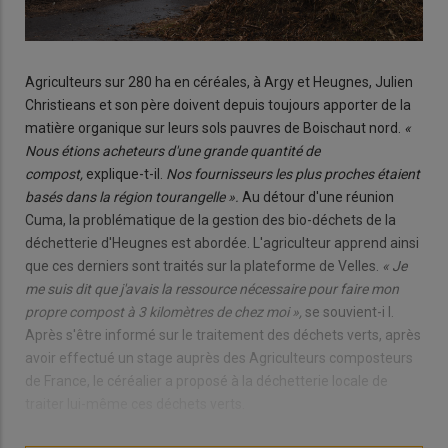
Agriculteurs sur 280 ha en céréales, à Argy et Heugnes, Julien
Christieans et son père doivent depuis toujours apporter de la
matière organique sur leurs sols pauvres de Boischaut nord.
«
Nous étions acheteurs d'une grande quantité de
compost,
explique-t-il.
Nos fournisseurs les plus proches étaient
basés dans la région tourangelle ».
Au détour d'une réunion
Cuma, la problématique de la gestion des bio-déchets de la
déchetterie d'Heugnes est abordée. L'agriculteur apprend ainsi
que ces derniers sont traités sur la plateforme de Velles.
« Je
me suis dit que j'avais la ressource nécessaire pour faire mon
propre compost à 3 kilomètres de chez moi »,
se souvient-i l.
Après s'être informé sur le traitement des déchets verts, après
avoir effectué un stage auprès des Agriculteurs composteurs
de France, le céréalier a proposé à la déchetterie locale de
traiter lui-même ces déchets verts.