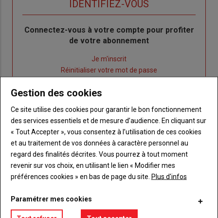
TITRE
IDENTIFIEZ-VOUS
Body
Connectez-vous à votre compte pour profiter
de votre abonnement
Lien
Je m'inscrit
"Créer
Lien
Réinitialiser votre mot de passe
un
"Réinitialiser
Gestion des cookies
Lien
nouveau
votre
Je me connecte
"Je
compte"
mot
Ce site utilise des cookies pour garantir le bon fonctionnement
me
de
des services essentiels et de mesure d’audience. En cliquant sur
connecte"
passe"
« Tout Accepter », vous consentez à l’utilisation de ces cookies
et au traitement de vos données à caractère personnel au
Sous-
Vous n'êtes pas abonné(e)
titre
regard des finalités décrites. Vous pourrez à tout moment
TITRE
CRÉEZ UN COMPTE
revenir sur vos choix, en utilisant le lien « Modifier mes
préférences cookies » en bas de page du site.
Plus d'infos
Body
Choisissez votre formule et créez votre
compte pour accéder à tout {nom-site}.
Paramétrer mes cookies
Lien