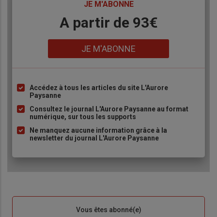
TITRE
JE M'ABONNE
Body
A partir de 93€
Lien
JE M'ABONNE
Accédez à tous les articles du site L'Aurore
Liste
Paysanne
à
Consultez le journal L'Aurore Paysanne au format
puce
numérique, sur tous les supports
Ne manquez aucune information grâce à la
newsletter du journal L'Aurore Paysanne
Sous-
Vous êtes abonné(e)
titre