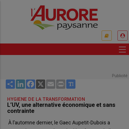
Aller
au
contenu
principal
USER
ACCOUNT
MENU
Publicité
Share
LinkedIn
Facebook
X
Email
Print
HYGIENE DE LA TRANSFORMATION
L’UV, une alternative économique et sans
contrainte
À l’automne dernier, le Gaec Aupetit-Dubois a