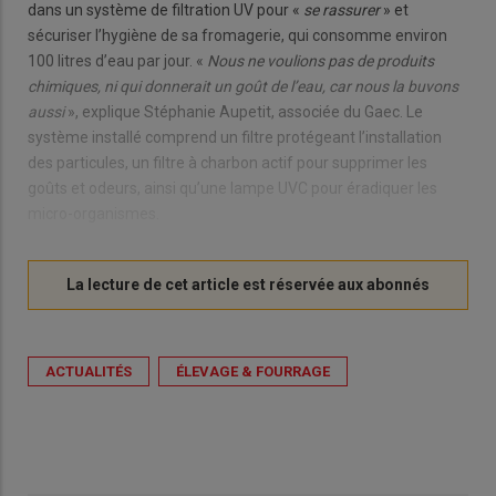
dans un système de filtration UV pour «
se rassurer
» et
sécuriser l’hygiène de sa fromagerie, qui consomme environ
100 litres d’eau par jour. «
Nous ne voulions pas de produits
chimiques, ni qui donnerait un goût de l’eau, car nous la buvons
aussi
», explique Stéphanie Aupetit, associée du Gaec. Le
système installé comprend un filtre protégeant l’installation
des particules, un filtre à charbon actif pour supprimer les
goûts et odeurs, ainsi qu’une lampe UVC pour éradiquer les
micro-organismes.
ACTUALITÉS
ÉLEVAGE & FOURRAGE