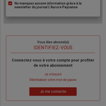
Ne manquez aucune information grâce à la
newsletter du journal L'Aurore Paysanne
Sous-
Vous êtes abonné(e)
titre
TITRE
IDENTIFIEZ-VOUS
Body
Connectez-vous à votre compte pour profiter
de votre abonnement
Lien
Je m'inscrit
"Créer
Lien
Réinitialiser votre mot de passe
un
"Réinitialiser
Lien
nouveau
votre
Je me connecte
"Je
compte"
mot
me
de