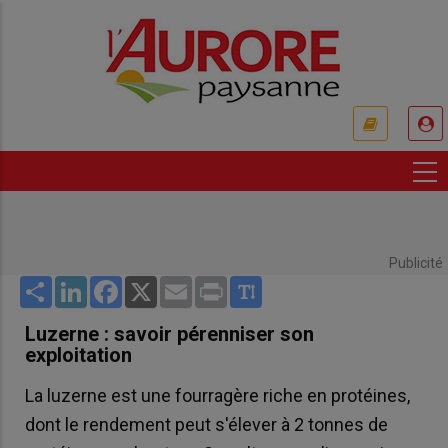
Aller
au
contenu
principal
USER
ACCOUNT
MENU
Publicité
Share
LinkedIn
Facebook
X
Email
Print
Luzerne : savoir pérenniser son
exploitation
La luzerne est une fourragère riche en protéines,
dont le rendement peut s'élever à 2 tonnes de