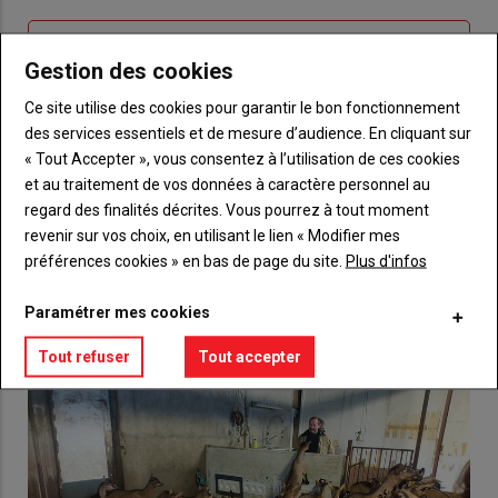
connecte"
passe"
Sous-
Vous n'êtes pas abonné(e)
Gestion des cookies
titre
TITRE
CRÉEZ UN COMPTE
Ce site utilise des cookies pour garantir le bon fonctionnement
des services essentiels et de mesure d’audience. En cliquant sur
Body
Choisissez votre formule et créez votre
« Tout Accepter », vous consentez à l’utilisation de ces cookies
compte pour accéder à tout {nom-site}.
et au traitement de vos données à caractère personnel au
Lien
regard des finalités décrites. Vous pourrez à tout moment
Créez un compte
revenir sur vos choix, en utilisant le lien « Modifier mes
préférences cookies » en bas de page du site.
Plus d'infos
VOUS AIMEREZ AUSSI
Paramétrer mes cookies
Tout refuser
Tout accepter