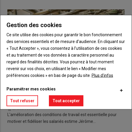
Gestion des cookies
Ce site utilise des cookies pour garantir le bon fonctionnement
des services essentiels et de mesure d’audience. En cliquant sur
« Tout Accepter », vous consentez à l’utilisation de ces cookies
et au traitement de vos données à caractère personnel au
regard des finalités décrites. Vous pourrez à tout moment
revenir sur vos choix, en utilisant le lien « Modifier mes
préférences cookies » en bas de page du site.
Plus d'infos
Paramétrer mes cookies
Evaluation des risques : Systera, un facilitateur de la
Tout refuser
Tout accepter
vie de l'employeur
28 octobre 2019
L'amélioration des conditions de travail est essentielle pour
motiver et fidéliser les salariés estime Jérôme…