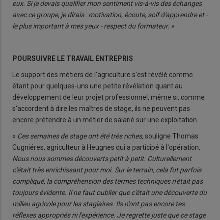
eux. Si je devais qualifier mon sentiment vis-à-vis des échanges
avec ce groupe, je dirais : motivation, écoute, soif d'apprendre et -
le plus important à mes yeux - respect du formateur. »
POURSUIVRE
LE TRAVAIL ENTREPRIS
Le support des métiers de l'agri­culture s'est révélé comme
étant pour quelques-uns une petite révélation quant au
développe­ment de leur projet professionnel, même si, comme
s'accordent à dire les maîtres de stage, ils ne peuvent pas
encore prétendre à un métier de salarié sur une exploitation.
«
Ces semaines de stage ont été très riches,
souligne Thomas
Cugniéres, agriculteur à Heugnes qui a participé à l'opé­ration.
Nous nous sommes décou­verts petit à petit. Culturellement
c'était très enrichissant pour moi. Sur le terrain, cela fut parfois
com­pliqué, la compréhension des termes techniques n'était pas
toujours évi­dente. Il ne faut oublier que c'était une découverte du
milieu agricole pour les stagiaires. Ils n'ont pas
encore tes
r
éflexes appropriés ni l'expérience. Je regrette juste que ce stage