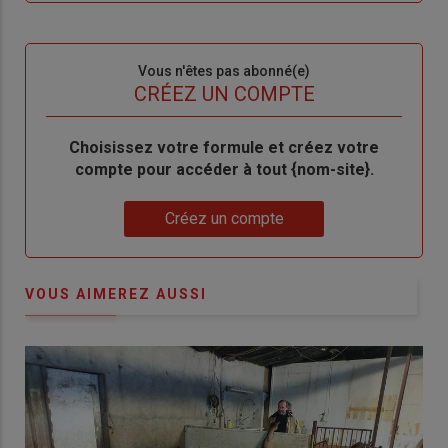
me
de
connecte"
passe"
Sous-
Vous n'êtes pas abonné(e)
titre
TITRE
CRÉEZ UN COMPTE
Body
Choisissez votre formule et créez votre
compte pour accéder à tout {nom-site}.
Lien
Créez un compte
VOUS AIMEREZ AUSSI