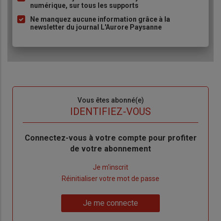
puce
numérique, sur tous les supports
Ne manquez aucune information grâce à la
newsletter du journal L'Aurore Paysanne
Sous-
Vous êtes abonné(e)
titre
TITRE
IDENTIFIEZ-VOUS
Body
Connectez-vous à votre compte pour profiter
de votre abonnement
Lien
Je m'inscrit
"Créer
Lien
Réinitialiser votre mot de passe
un
"Réinitialiser
Lien
nouveau
votre
Je me connecte
"Je
compte"
mot