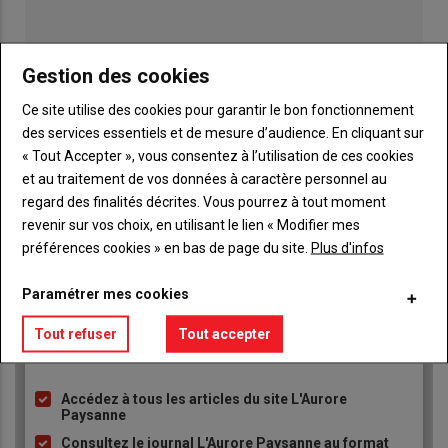
Gestion des cookies
Ce site utilise des cookies pour garantir le bon fonctionnement
Publicité
des services essentiels et de mesure d’audience. En cliquant sur
« Tout Accepter », vous consentez à l’utilisation de ces cookies
et au traitement de vos données à caractère personnel au
regard des finalités décrites. Vous pourrez à tout moment
revenir sur vos choix, en utilisant le lien « Modifier mes
TITRE
JE M'ABONNE
préférences cookies » en bas de page du site.
Plus d'infos
Body
A partir de 93€
Paramétrer mes cookies
Lien
JE M'ABONNE
Tout refuser
Tout accepter
Accédez à tous les articles du site L'Aurore
Liste
Paysanne
à
Consultez le journal L'Aurore Paysanne au format