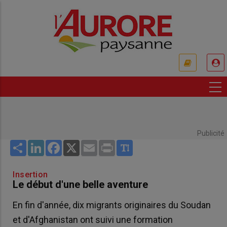
Aller
au
contenu
principal
USER
ACCOUNT
MENU
Publicité
Share
LinkedIn
Facebook
X
Email
Print
Insertion
Le début d'une belle aventure
En fin d'année, dix migrants originaires du Soudan
et d'Afghanistan ont suivi une formation