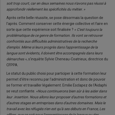
soit trop court, car en deux semaines nous n'avons pas réussi à
approfondir réellement les spécifici­tés du métier. »
Après cette belle réussite, se pose désormais la question de
l'après. Comment conserver cette éner­gie collective et faire en
sorte que cette expérience soit finalisée ?
« C'est toujours la
problématique de ce genre de formation. Ils vont se retrouver
confrontés aux difficultés administratives de la
recherche
d'emploi. M
ême si leurs progrès dans l'apprentissage de la
langue sont évidents, il doivent être accompagnés dans leurs
démarches »,
s'inquiète Sylvie Cheneau-Coatrieux, directrice du
CFPPA.
Le statut du public choisi pour participer à cette formation leur
permet d'être reconnu par l'administration et donc de pouvoir
se former et travailler légale­ment. Emilie Esclapez de l'Ai­daphi
se veut confiante.
«Nous continuerons bien sûr à les aider
dans
leur .insertion. Nous allons leur proposer d'autres formations et
d'autres stages en entreprises dans d'autres domaines. Mais le
tra­vail avec les r
éfugiés n'en est qu'à ses débuts en France, Les
offres, que ce soit pour l'apprentissage de la langue ou des