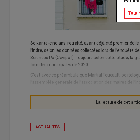
Paramé
Tout 
Soixante-cinq ans, retraité, ayant déjà été premier édile 
l’Indre, selon les données collectées lors de l’enquête d
Sciences Po (Cevipof). Toujours selon cette étude, la 
tour des municipales de 2020.
C’est avec ce préambule que Martial Foucault, politologu
l’assemblée générale de l’association des maires de l’Ind
ACTUALITÉS