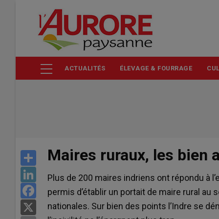
Aller
au
contenu
principal
ACTUALITÉS
ÉLEVAGE & FOURRAGE
CUL
Maires ruraux, les bien 
Share
LinkedIn
Plus de 200 maires indriens ont répondu à l’
Facebook
permis d’établir un portait de maire rural a
nationales. Sur bien des points l’Indre se
X