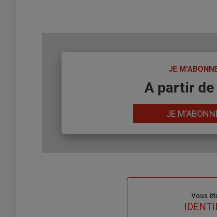
TITRE
JE M'ABONN
Body
A partir de
Lien
JE M'ABONN
Sous-
Vous êt
titre
TITRE
IDENTI