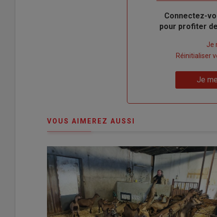
Body
Connectez-vo
pour profiter 
Lien
Je 
"Créer
Lien
Réinitialiser
un
"Réinitialiser
Lien
nouveau
votre
Je me
"Je
compte"
mot
me
de
connecte"
passe"
VOUS AIMEREZ AUSSI