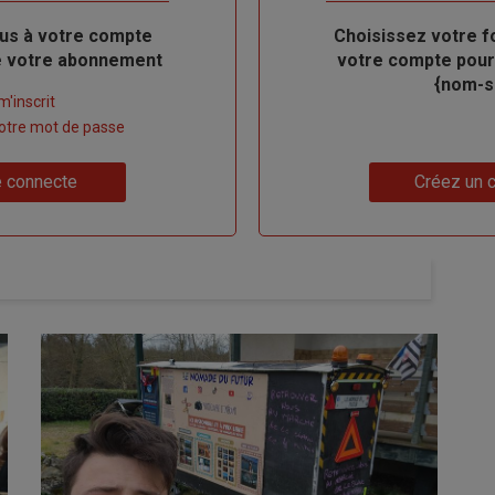
us à votre compte
Body
Choisissez votre f
de votre abonnement
votre compte pour
{nom-si
m'inscrit
 votre mot de passe
Lien
 connecte
Créez un 