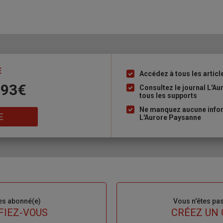
E
Accédez à tous les articl
Liste
 93€
à
Consultez le journal L'A
tous les supports
puce
Ne manquez aucune inform
E
L'Aurore Paysanne
es abonné(e)
Sous-
Vous n'êtes pa
titre
FIEZ-VOUS
TITRE
CRÉEZ UN