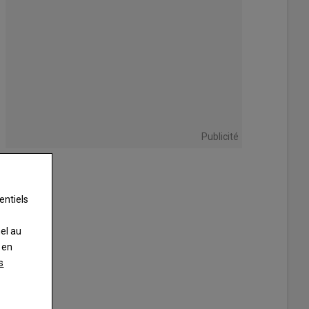
Publicité
entiels
nel au
 en
s