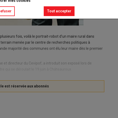
trer mes cookies
refuser
Tout accepter
plusieurs fois, voilà le portrait-robot d’un maire rural dans
e terrain menée par le centre de recherches politiques à
grande majorité des communes ont élu leur maire dès le premier
e et directeur du Cevipof, a introduit son exposé lors de
re qui se déroulait le 19 juin à Châteauroux.