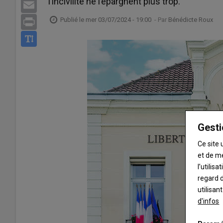
l’incivilité ne l’épargnent plus trop.
Email
Publié le
mer 03/07/2024 - 19:00
- Par
Bénédicte Roux
Print
Gesti
Ce site 
et de m
l’utilis
regard d
utilisan
d'infos