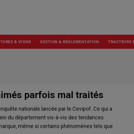
USER
ACCOUNT
MENU
TURES & VIGNE
GESTION & RÉGLEMENTATION
TRACTEURS 
aimés parfois mal traités
enquête nationale lancée par le Cevipof. Ce qui a
u sein du département vis-à-vis des tendances
 démarque, même si certains phénomènes tels que