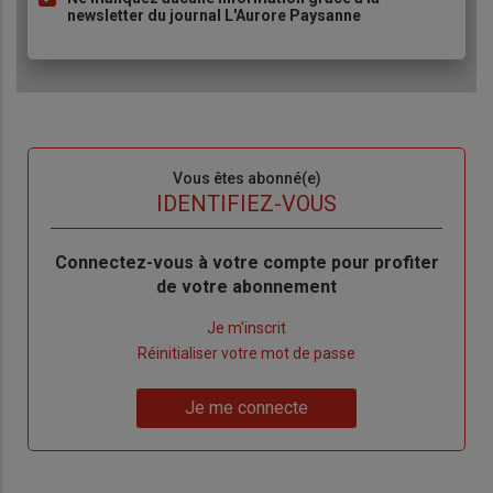
newsletter du journal L'Aurore Paysanne
Sous-
Vous êtes abonné(e)
titre
TITRE
IDENTIFIEZ-VOUS
Body
Connectez-vous à votre compte pour profiter
de votre abonnement
Lien
Je m'inscrit
"Créer
Lien
Réinitialiser votre mot de passe
un
"Réinitialiser
Lien
nouveau
votre
Je me connecte
"Je
compte"
mot
me
de
connecte"
passe"