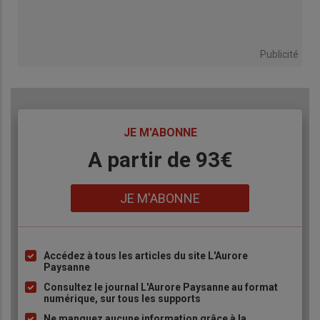
Publicité
TITRE
JE M'ABONNE
Body
A partir de 93€
Lien
JE M'ABONNE
Accédez à tous les articles du site L'Aurore
Liste
Paysanne
à
Consultez le journal L'Aurore Paysanne au format
puce
numérique, sur tous les supports
Ne manquez aucune information grâce à la