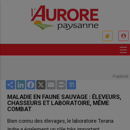
Aller
au
contenu
principal
USER
ACCOUNT
MENU
Publicité
Share
LinkedIn
Facebook
X
Email
Print
MALADIE EN FAUNE SAUVAGE : ÉLEVEURS,
CHASSEURS ET LABORATOIRE, MÊME
COMBAT
Bien connu des élevages, le laboratoire Terana
Indre a également un rôle très important