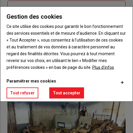
Sous-
Vous n'êtes pas abonné(e)
titre
TITRE
CRÉEZ UN COMPTE
Gestion des cookies
Ce site utilise des cookies pour garantir le bon fonctionnement
Body
Choisissez votre formule et créez votre
des services essentiels et de mesure d’audience. En cliquant sur
compte pour accéder à tout {nom-site}.
« Tout Accepter », vous consentez à l’utilisation de ces cookies
et au traitement de vos données à caractère personnel au
Lien
Créez un compte
regard des finalités décrites. Vous pourrez à tout moment
revenir sur vos choix, en utilisant le lien « Modifier mes
préférences cookies » en bas de page du site.
Plus d'infos
VOUS AIMEREZ AUSSI
Paramétrer mes cookies
Tout refuser
Tout accepter