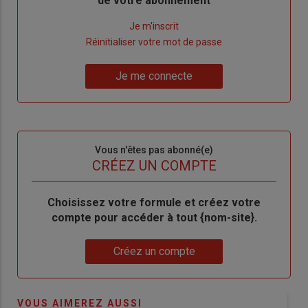
de votre abonnement
Lien
Je m'inscrit
"Créer
Lien
Réinitialiser votre mot de passe
un
"Réinitialiser
Lien
nouveau
votre
Je me connecte
"Je
compte"
mot
me
de
connecte"
passe"
Sous-
Vous n'êtes pas abonné(e)
titre
TITRE
CRÉEZ UN COMPTE
Body
Choisissez votre formule et créez votre
compte pour accéder à tout {nom-site}.
Lien
Créez un compte
VOUS AIMEREZ AUSSI