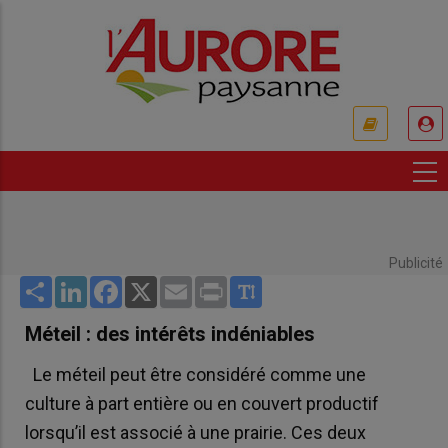
Aller
au
contenu
principal
USER
ACCOUNT
MENU
Publicité
Share
LinkedIn
Facebook
X
Email
Print
Méteil : des intérêts indéniables
Le méteil peut être considéré comme une
culture à part entière ou en couvert productif
lorsqu’il est associé à une prairie. Ces deux