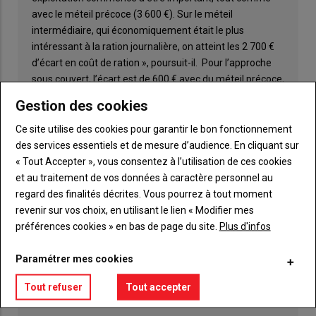
avec le méteil précoce (3 600 €). Sur le méteil
intermédiaire, qui économiquement était le plus
intéressant à la ration journalière, on atteint les 2 700 €
d’écart en coût de ration », poursuit-il. Pour l’approche
sous couvert, l’écart est de 600 € avec du méteil précoce,
à 750 € pour l’intermédiaire et 1 800 € pour le tardif.
Gestion des cookies
Ce site utilise des cookies pour garantir le bon fonctionnement
des services essentiels et de mesure d’audience. En cliquant sur
« Tout Accepter », vous consentez à l’utilisation de ces cookies
et au traitement de vos données à caractère personnel au
ACTUALITÉS
ÉLEVAGE & FOURRAGE
regard des finalités décrites. Vous pourrez à tout moment
revenir sur vos choix, en utilisant le lien « Modifier mes
préférences cookies » en bas de page du site.
Plus d'infos
Paramétrer mes cookies
LES PLUS LUS
Tout refuser
Tout accepter