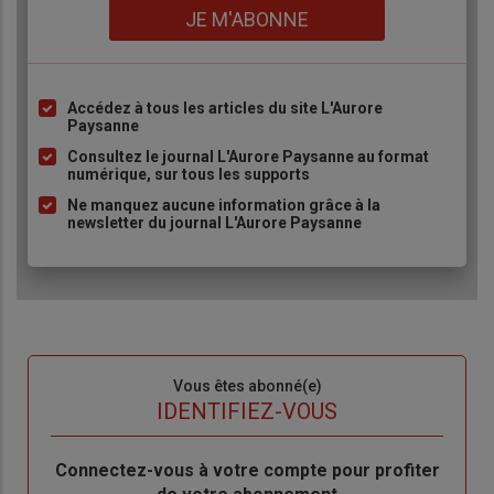
Lien
JE M'ABONNE
Accédez à tous les articles du site L'Aurore
Liste
Paysanne
à
Consultez le journal L'Aurore Paysanne au format
puce
numérique, sur tous les supports
Ne manquez aucune information grâce à la
newsletter du journal L'Aurore Paysanne
Sous-
Vous êtes abonné(e)
titre
TITRE
IDENTIFIEZ-VOUS
Body
Connectez-vous à votre compte pour profiter