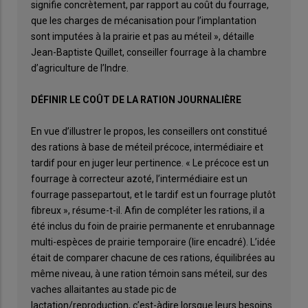
signifie concrètement, par rapport au coût du fourrage,
que les charges de mécanisation pour l’implantation
sont imputées à la prairie et pas au méteil », détaille
Jean-Baptiste Quillet, conseiller fourrage à la chambre
d’agriculture de l’Indre.
DÉFINIR LE COÛT DE LA RATION JOURNALIÈRE
En vue d’illustrer le propos, les conseillers ont constitué
des rations à base de méteil précoce, intermédiaire et
tardif pour en juger leur pertinence. « Le précoce est un
fourrage à correcteur azoté, l’intermédiaire est un
fourrage passepartout, et le tardif est un fourrage plutôt
fibreux », résume-t-il. Afin de compléter les rations, il a
été inclus du foin de prairie permanente et enrubannage
multi-espèces de prairie temporaire (lire encadré). L’idée
était de comparer chacune de ces rations, équilibrées au
même niveau, à une ration témoin sans méteil, sur des
vaches allaitantes au stade pic de
lactation/reproduction, c’est-àdire lorsque leurs besoins