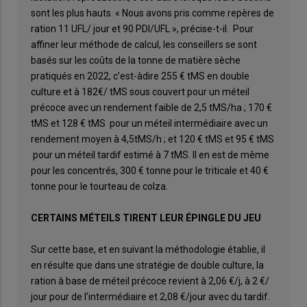
sont les plus hauts. « Nous avons pris comme repères de
ration 11 UFL/ jour et 90 PDI/UFL », précise-t-il. Pour
affiner leur méthode de calcul, les conseillers se sont
basés sur les coûts de la tonne de matière sèche
pratiqués en 2022, c’est-àdire 255 € tMS en double
culture et à 182€/ tMS sous couvert pour un méteil
précoce avec un rendement faible de 2,5 tMS/ha ; 170 €
tMS et 128 € tMS pour un méteil intermédiaire avec un
rendement moyen à 4,5tMS/h ; et 120 € tMS et 95 € tMS
pour un méteil tardif estimé à 7 tMS. Il en est de même
pour les concentrés, 300 € tonne pour le triticale et 40 €
tonne pour le tourteau de colza.
CERTAINS MÉTEILS TIRENT LEUR ÉPINGLE DU JEU
Sur cette base, et en suivant la méthodologie établie, il
en résulte que dans une stratégie de double culture, la
ration à base de méteil précoce revient à 2,06 €/j, à 2 €/
jour pour de l’intermédiaire et 2,08 €/jour avec du tardif.