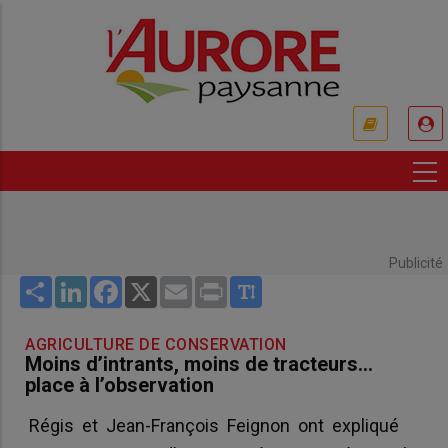
Aller
au
contenu
principal
USER
ACCOUNT
MENU
Publicité
Share
LinkedIn
Facebook
X
Email
Print
AGRICULTURE DE CONSERVATION
Moins d’intrants, moins de tracteurs…
place à l’observation
Régis et Jean-François Feignon ont expliqué