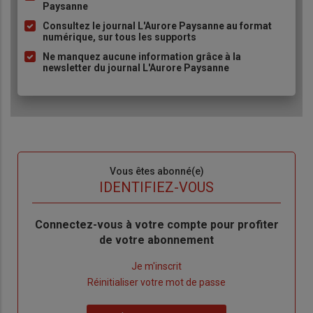
Paysanne
à
Consultez le journal L'Aurore Paysanne au format
puce
numérique, sur tous les supports
Ne manquez aucune information grâce à la
newsletter du journal L'Aurore Paysanne
Sous-
Vous êtes abonné(e)
titre
TITRE
IDENTIFIEZ-VOUS
Body
Connectez-vous à votre compte pour profiter
de votre abonnement
Lien
Je m'inscrit
"Créer
Lien
Réinitialiser votre mot de passe
un
"Réinitialiser
Lien