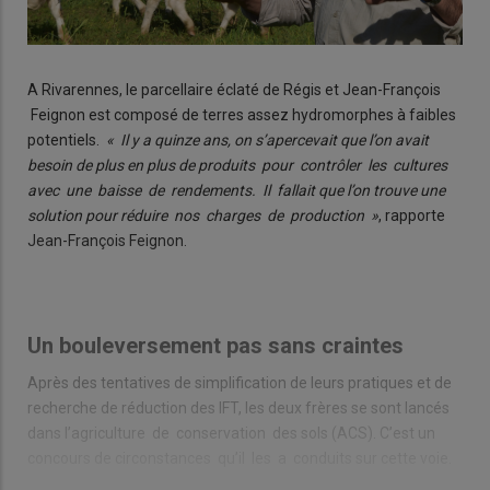
A Rivarennes, le parcellaire éclaté de Régis et Jean-François
Feignon est composé de terres assez hydromorphes à faibles
potentiels.
« Il y a quinze ans, on s’apercevait que l’on avait
besoin de plus en plus de produits pour contrôler les cultures
avec une baisse de rendements. Il fallait que l’on trouve une
solution pour réduire nos charges de production »
, rapporte
Jean-François Feignon.
Un bouleversement pas sans craintes
Après des tentatives de simplification de leurs pratiques et de
recherche de réduction des IFT, les deux frères se sont lancés
dans l’agriculture de conservation des sols (ACS). C’est un
concours de circonstances qu’il les a conduits sur cette voie.