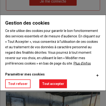
nouveau
votre
Je me connecte
"Je
compte"
mot
me
de
connecte"
passe"
Gestion des cookies
Sous-
Vous n'êtes pas abonné(e)
titre
Ce site utilise des cookies pour garantir le bon fonctionnement
TITRE
CRÉEZ UN COMPTE
des services essentiels et de mesure d’audience. En cliquant sur
« Tout Accepter », vous consentez à l’utilisation de ces cookies
Body
Choisissez votre formule et créez votre
et au traitement de vos données à caractère personnel au
compte pour accéder à tout {nom-site}.
regard des finalités décrites. Vous pourrez à tout moment
revenir sur vos choix, en utilisant le lien « Modifier mes
Lien
Créez un compte
préférences cookies » en bas de page du site.
Plus d'infos
Paramétrer mes cookies
VOUS AIMEREZ AUSSI
Tout refuser
Tout accepter