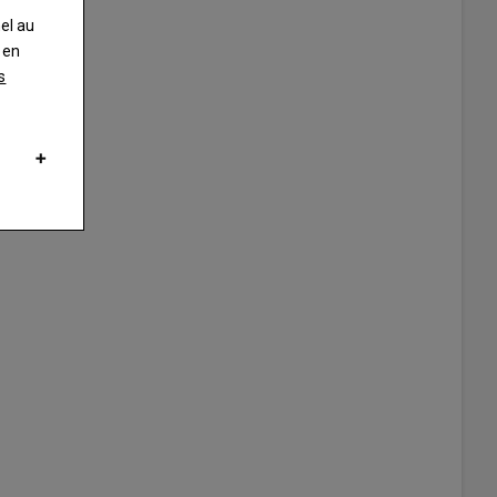
nel au
 en
s