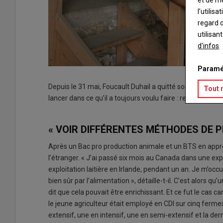
et de m
l’utilis
regard d
utilisan
d'infos
Paramé
Depuis le 31 mai, Foucault Duhail a quitté son poste de 
Tout 
lancer dans ce qu’il a toujours voulu faire : reprendre l’ex
« VOIR DIFFÉRENTES MÉTHODES DE 
Après un Bac pro production animale et un BTS en appren
l’étranger. « J’ai passé six mois au Canada dans une expl
exploitation laitière en Irlande, pendant un an. Je m’oc
bien sûr par l’alimentation », détaille-t-il. C’est alors 
dit que cela pouvait être enrichissant. Et ce fut le cas car 
le jeune agriculteur était employé en CDI sur cinq ferme
extensif, une en intensif, une en semi-extensif et la der