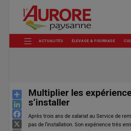
Aller
au
contenu
principal
ACTUALITÉS
ÉLEVAGE & FOURRAGE
CUL
Multiplier les expérienc
Share
s’installer
LinkedIn
Facebook
Après trois ans de salariat au Service de rem
X
pas de l’installation. Son expérience très enr