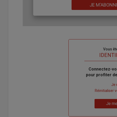
Lien
JE M'ABONN
Sous-
Vous êt
titre
TITRE
IDENTI
Body
Connectez-vo
pour profiter 
Lien
Je 
"Créer
Lien
Réinitialiser
un
"Réinitialiser
Lien
nouveau
votre
Je me
"Je
compte"
mot
me
de