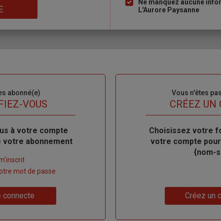
Ne manquez aucune inform
E
L'Aurore Paysanne
es abonné(e)
Sous-
Vous n'êtes pa
titre
FIEZ-VOUS
TITRE
CRÉEZ UN
us à votre compte
Body
Choisissez votre f
de votre abonnement
votre compte pour
{nom-si
m'inscrit
 votre mot de passe
Lien
 connecte
Créez un 