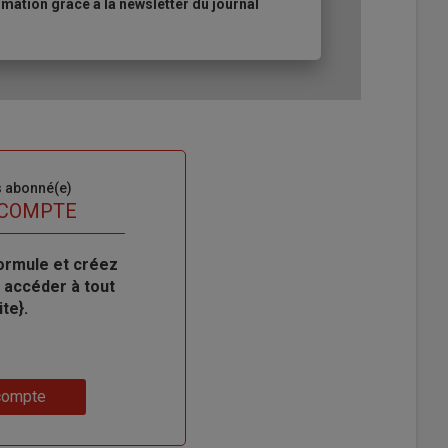
ation grâce à la newsletter du journal
s abonné(e)
 COMPTE
ormule et créez
 accéder à tout
te}.
compte