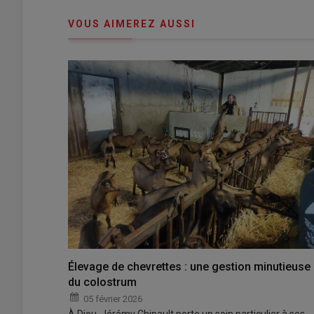
connecte"
passe"
VOUS AIMEREZ AUSSI
Élevage de chevrettes : une gestion minutieuse
du colostrum
05 février 2026