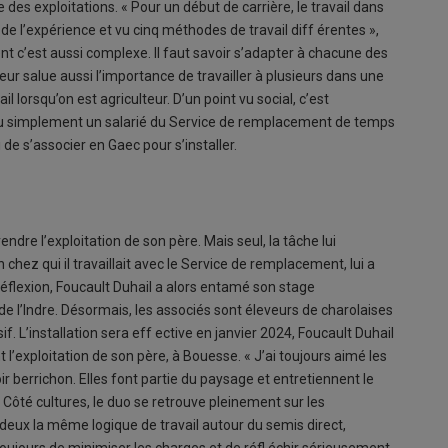
des exploitations. « Pour un début de carrière, le travail dans
e l’expérience et vu cinq méthodes de travail diff érentes »,
ent c’est aussi complexe. Il faut savoir s’adapter à chacune des
teur salue aussi l’importance de travailler à plusieurs dans une
ail lorsqu’on est agriculteur. D’un point vu social, c’est
ou simplement un salarié du Service de remplacement de temps
i de s’associer en Gaec pour s’installer.
ndre l’exploitation de son père. Mais seul, la tâche lui
hez qui il travaillait avec le Service de remplacement, lui a
éflexion, Foucault Duhail a alors entamé son stage
e l’Indre. Désormais, les associés sont éleveurs de charolaises
 L’installation sera eff ective en janvier 2024, Foucault Duhail
’exploitation de son père, à Bouesse. « J’ai toujours aimé les
r berrichon. Elles font partie du paysage et entretiennent le
 Côté cultures, le duo se retrouve pleinement sur les
 deux la même logique de travail autour du semis direct,