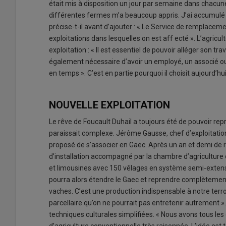
était mis à disposition un jour par semaine dans chacune 
différentes fermes m’a beaucoup appris. J’ai accumulé d
précise-t-il avant d’ajouter : « Le Service de remplacem
exploitations dans lesquelles on est aff ecté ». L’agricul
exploitation : « Il est essentiel de pouvoir alléger son trav
également nécessaire d’avoir un employé, un associé 
en temps ». C’est en partie pourquoi il choisit aujourd’hu
NOUVELLE EXPLOITATION
Le rêve de Foucault Duhail a toujours été de pouvoir repre
paraissait complexe. Jérôme Gausse, chef d’exploitation c
proposé de s’associer en Gaec. Après un an et demi de r
d’installation accompagné par la chambre d’agriculture d
et limousines avec 150 vêlages en système semi-extensif.
pourra alors étendre le Gaec et reprendre complètement l
vaches. C’est une production indispensable à notre terroi
parcellaire qu’on ne pourrait pas entretenir autrement ».
techniques culturales simplifiées. « Nous avons tous les