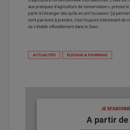
d’agriculture conventionnelle très raisonnée. L’idée est
aux pratiques d’agriculture de conservation », précise le 
partir à l’étranger dès qu’ils en ont l’occasion. Ça per
sont pas bons à prendre, c’est toujours intéressant de voi
de s’établir officiellement dans le Gaec.
ACTUALITÉS
ÉLEVAGE & FOURRAGE
TITRE
JE M'ABONN
Body
A partir de