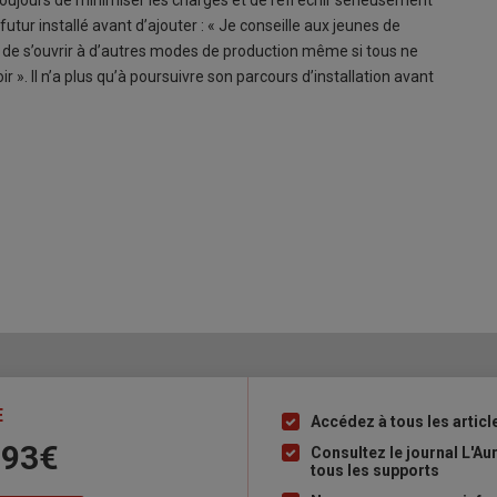
 toujours de minimiser les charges et de réfl échir sérieusement
futur installé avant d’ajouter : « Je conseille aux jeunes de
met de s’ouvrir à d’autres modes de production même si tous ne
r ». Il n’a plus qu’à poursuivre son parcours d’installation avant
E
Accédez à tous les articl
Liste
 93€
à
Consultez le journal L'A
tous les supports
puce