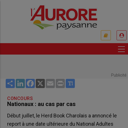
Aller
au
contenu
principal
USER
ACCOUNT
MENU
Publicité
Share
LinkedIn
Facebook
X
Email
Print
CONCOURS
Nationaux : au cas par cas
Début juillet, le Herd Book Charolais a annoncé le
report à une date ultérieure du National Adultes