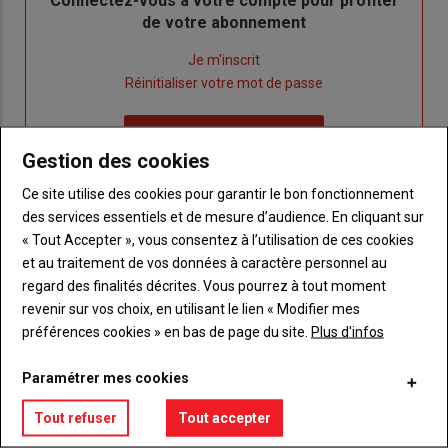
Body
Connectez-vous à votre compte pour profiter
de votre abonnement
Lien
Je m'inscrit
"Créer
Lien
Réinitialiser votre mot de passe
un
"Réinitialiser
Lien
nouveau
votre
Je me connecte
"Je
compte"
mot
Gestion des cookies
me
de
Ce site utilise des cookies pour garantir le bon fonctionnement
connecte"
passe"
des services essentiels et de mesure d’audience. En cliquant sur
« Tout Accepter », vous consentez à l’utilisation de ces cookies
Sous-
Vous n'êtes pas abonné(e)
titre
TITRE
CRÉEZ UN COMPTE
et au traitement de vos données à caractère personnel au
regard des finalités décrites. Vous pourrez à tout moment
revenir sur vos choix, en utilisant le lien « Modifier mes
Body
Choisissez votre formule et créez votre
préférences cookies » en bas de page du site.
Plus d'infos
compte pour accéder à tout {nom-site}.
Paramétrer mes cookies
Lien
Créez un compte
Tout refuser
Tout accepter