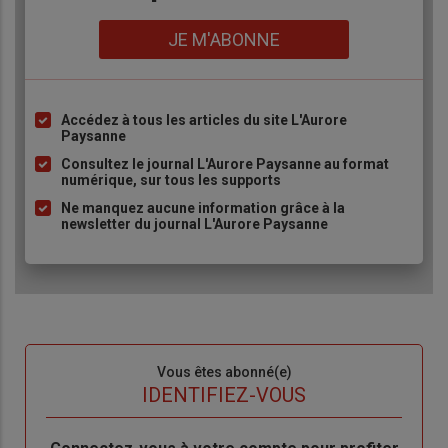
Lien
JE M'ABONNE
Accédez à tous les articles du site L'Aurore
Liste
Paysanne
à
Consultez le journal L'Aurore Paysanne au format
puce
numérique, sur tous les supports
Ne manquez aucune information grâce à la
newsletter du journal L'Aurore Paysanne
Sous-
Vous êtes abonné(e)
titre
TITRE
IDENTIFIEZ-VOUS