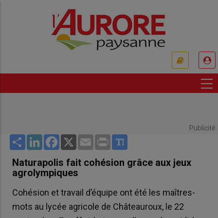
Aller
au
contenu
principal
USER
ACCOUNT
MENU
Publicité
Share
LinkedIn
Facebook
X
Email
Print
Naturapolis fait cohésion grâce aux jeux
agrolympiques
Cohésion et travail d’équipe ont été les maîtres-
mots au lycée agricole de Châteauroux, le 22