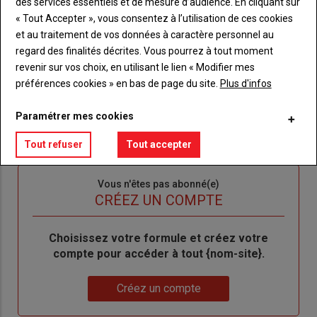
des services essentiels et de mesure d’audience. En cliquant sur
Body
Connectez-vous à votre compte pour profiter
« Tout Accepter », vous consentez à l’utilisation de ces cookies
de votre abonnement
et au traitement de vos données à caractère personnel au
regard des finalités décrites. Vous pourrez à tout moment
Lien
Je m'inscrit
revenir sur vos choix, en utilisant le lien « Modifier mes
"Créer
Lien
Réinitialiser votre mot de passe
préférences cookies » en bas de page du site.
Plus d'infos
un
"Réinitialiser
Lien
nouveau
votre
Je me connecte
Paramétrer mes cookies
"Je
compte"
mot
me
de
Tout refuser
Tout accepter
connecte"
passe"
Sous-
Vous n'êtes pas abonné(e)
titre
TITRE
CRÉEZ UN COMPTE
Body
Choisissez votre formule et créez votre
compte pour accéder à tout {nom-site}.
Lien
Créez un compte