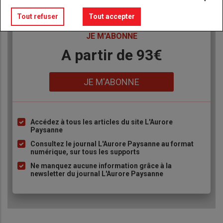
Tout refuser
Tout accepter
TITRE
JE M'ABONNE
Body
A partir de 93€
Lien
JE M'ABONNE
Accédez à tous les articles du site L'Aurore
Liste
Paysanne
à
Consultez le journal L'Aurore Paysanne au format
puce
numérique, sur tous les supports
Ne manquez aucune information grâce à la
newsletter du journal L'Aurore Paysanne