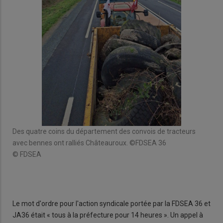
x et
Des quatre coins du département des convois de tracteurs
A la
avec bennes ont ralliés Châteauroux. ©FDSEA 36
les
© FDSEA
rapp
agri
© B
Le mot d'ordre pour l'action syndicale portée par la FDSEA 36 et
JA36 était « tous à la préfecture pour 14 heures ». Un appel à