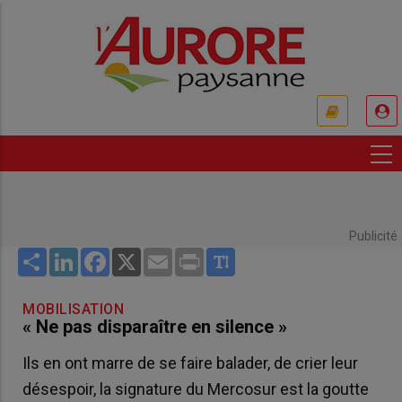
Aller
au
contenu
principal
USER
ACCOUNT
MENU
Publicité
Share
LinkedIn
Facebook
X
Email
Print
MOBILISATION
« Ne pas disparaître en silence »
Ils en ont marre de se faire balader, de crier leur
désespoir, la signature du Mercosur est la goutte