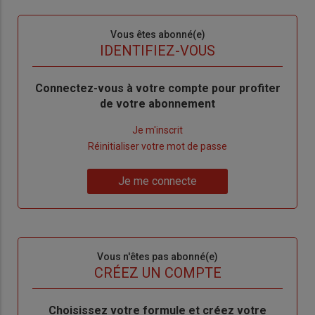
Sous-
Vous êtes abonné(e)
titre
TITRE
IDENTIFIEZ-VOUS
Body
Connectez-vous à votre compte pour profiter
de votre abonnement
Lien
Je m'inscrit
"Créer
Lien
Réinitialiser votre mot de passe
un
"Réinitialiser
Lien
nouveau
votre
Je me connecte
"Je
compte"
mot
me
de
connecte"
passe"
Sous-
Vous n'êtes pas abonné(e)
titre
TITRE
CRÉEZ UN COMPTE
Body
Choisissez votre formule et créez votre