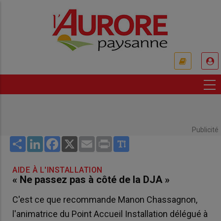
Aller
au
contenu
principal
USER
ACCOUNT
MENU
Publicité
Share
LinkedIn
Facebook
X
Email
Print
AIDE À L'INSTALLATION
« Ne passez pas à côté de la DJA »
C'est ce que recommande Manon Chassagnon,
l'animatrice du Point Accueil Installation délégué à