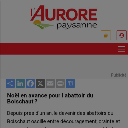
Aller
au
contenu
principal
USER
ACCOUNT
MENU
Publicité
Share
LinkedIn
Facebook
X
Email
Print
Noël en avance pour l'abattoir du
Boischaut ?
Depuis près d'un an, le devenir des abattoirs du
Boischaut oscille entre découragement, crainte et