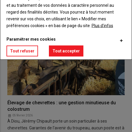
et au traitement de vos données à caractère personnel au
regard des finalités décrites. Vous pourrez à tout moment
revenir sur vos choix, en utilisant le lien « Modifier mes
préférences cookies » en bas de page du site.
Plus d'infos
Paramétrer mes cookies
Tout refuser
Tout accepter
Élevage de chevrettes : une gestion minutieuse du
colostrum
05 février 2026
À Diou, Jérémy Chipault porte un soin particulier à ses
chevrettes. Garantes de l'avenir du troupeau, aucun poste est à