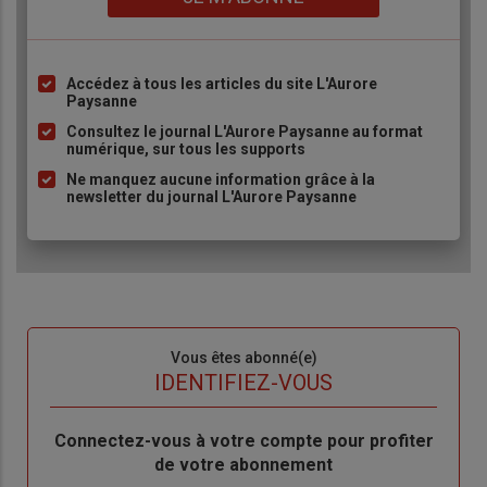
Accédez à tous les articles du site L'Aurore
Liste
Paysanne
à
Consultez le journal L'Aurore Paysanne au format
puce
numérique, sur tous les supports
Ne manquez aucune information grâce à la
newsletter du journal L'Aurore Paysanne
Sous-
Vous êtes abonné(e)
titre
TITRE
IDENTIFIEZ-VOUS
Body
Connectez-vous à votre compte pour profiter
de votre abonnement