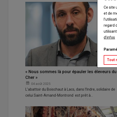
Ce site 
et de m
l’utilis
regard d
utilisan
d'infos
Paramé
Tout 
« Nous sommes là pour épauler les éleveurs du
Cher »
04 août 2025
L’abattoir du Boischaut à Lacs, dans l’Indre, solidaire de
celui Saint-Amand-Montrond est prêt à…