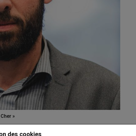
 Cher »
de celui Saint-Amand-Montrond est prêt à…
on des cookies