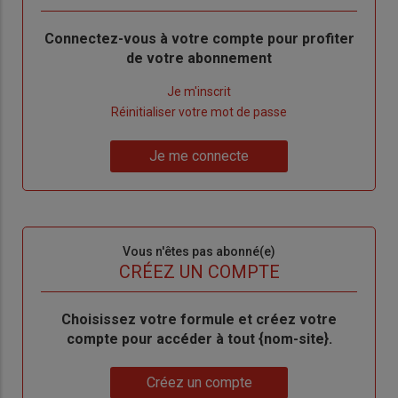
Body
Connectez-vous à votre compte pour profiter
de votre abonnement
Lien
Je m'inscrit
"Créer
Lien
Réinitialiser votre mot de passe
un
"Réinitialiser
Lien
nouveau
votre
Je me connecte
"Je
compte"
mot
me
de
connecte"
passe"
Sous-
Vous n'êtes pas abonné(e)
titre
TITRE
CRÉEZ UN COMPTE
Body
Choisissez votre formule et créez votre
compte pour accéder à tout {nom-site}.
Lien
Créez un compte