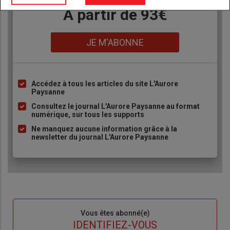
Body
A partir de 93€
Lien
JE M'ABONNE
Accédez à tous les articles du site L'Aurore
Liste
Paysanne
à
Consultez le journal L'Aurore Paysanne au format
puce
numérique, sur tous les supports
Ne manquez aucune information grâce à la
newsletter du journal L'Aurore Paysanne
Sous-
Vous êtes abonné(e)
titre
TITRE
IDENTIFIEZ-VOUS