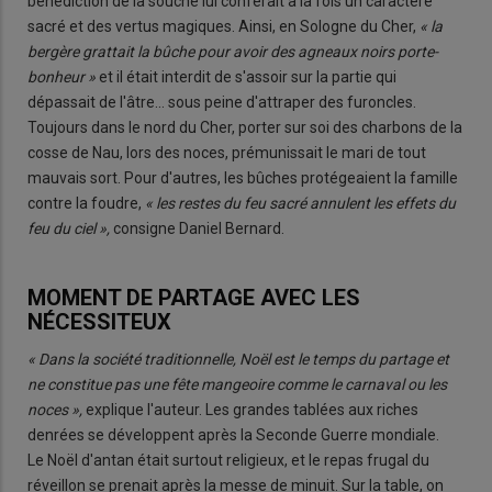
bénédiction de la souche lui conférait à la fois un caractère
sacré et des vertus magiques. Ainsi, en Sologne du Cher,
« la
bergère grattait la bûche pour avoir des agneaux noirs porte-
bonheur »
et il était interdit de s'assoir sur la partie qui
dépassait de l'âtre… sous peine d'attraper des furoncles.
Toujours dans le nord du Cher, porter sur soi des charbons de la
cosse de Nau, lors des noces, prémunissait le mari de tout
mauvais sort. Pour d'autres, les bûches protégeaient la famille
contre la foudre,
« les restes du feu sacré annulent les effets du
feu du ciel »,
consigne Daniel Bernard.
MOMENT DE PARTAGE AVEC LES
NÉCESSITEUX
« Dans la société traditionnelle, Noël est le temps du partage et
ne constitue pas une fête mangeoire comme le carnaval ou les
noces »,
explique l'auteur. Les grandes tablées aux riches
denrées se développent après la Seconde Guerre mondiale.
Le Noël d'antan était surtout religieux, et le repas frugal du
réveillon se prenait après la messe de minuit. Sur la table, on