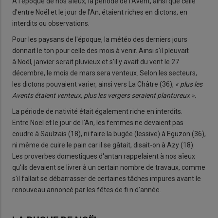
A l'époque de nos aïeux, la période de l'Avent, ainsi que celle
d'entre Noël et le jour de l'An, étaient riches en dictons, en
interdits ou observations.
Pour les paysans de l'époque, la météo des derniers jours
donnait le ton pour celle des mois à venir. Ainsi s'il pleuvait
à Noël, janvier serait pluvieux et s'il y avait du vent le 27
décembre, le mois de mars sera venteux. Selon les secteurs,
les dictons pouvaient varier, ainsi vers La Châtre (36),
« plus les
Avents étaient venteux, plus les vergers seraient plantureux ».
La période de nativité était également riche en interdits.
Entre Noël et le jour de l'An, les femmes ne devaient pas
coudre à Saulzais (18), ni faire la bugée (lessive) à Eguzon (36),
ni même de cuire le pain car il se gâtait, disait-on à Azy (18).
Les proverbes domestiques d'antan rappelaient à nos aïeux
qu'ils devaient se livrer à un certain nombre de travaux, comme
s'il fallait se débarrasser de certaines tâches impures avant le
renouveau annoncé par les fêtes de fi n d'année.