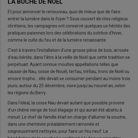
LA BUCHE DE NOËL
Et pour annoncer le renouveau, quoi de mieux que de faire
entrer la lumière dans le foyer ? Sous couvert de rites religieux
chrétiens, les campagnes ont conservé quelques us hérités des
pratiques païennes lors des célébrations du solstice d'hiver,
comme le culte du feu et de la lumière renaissante.
C'est à travers l'installation d'une grosse pièce de bois, arrosée
d'eau bénite, dans l'âtre à la veille de Noël que cette tradition se
perpétuait. Ayant connue moultes appellations telles que
causse de Nau, cosse de Nouël, terfau, tréfiau, tronc de Noël ou
encore tropho… elle devait se consumer pendant au moins trois
jours, autour du 25 décembre, voire jusqu'au nouvel an, selon
les régions du Berry.
Dans l'idéal, la cosse Nau devait autant que possible provenir
d'un chêne vierge de tout élagage et qui aurait été abattu à
minuit. Le chef de famille était en charge d'allumer la souche,
dans une cheminée préalablement ramonée et
soigneusement nettoyée, pour faire un feu neuf. La