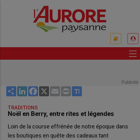
Aller
au
contenu
principal
USER
ACCOUNT
MENU
Publicité
Share
LinkedIn
Facebook
X
Email
Print
TRADITIONS
Noël en Berry, entre rites et légendes
Loin de la course effrénée de notre époque dans
les boutiques en quête des cadeaux tant