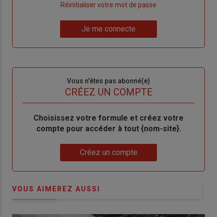
"Créer
Lien
Réinitialiser votre mot de passe
un
"Réinitialiser
Lien
nouveau
votre
Je me connecte
"Je
compte"
mot
me
de
connecte"
passe"
Sous-
Vous n'êtes pas abonné(e)
titre
TITRE
CRÉEZ UN COMPTE
Body
Choisissez votre formule et créez votre
compte pour accéder à tout {nom-site}.
Lien
Créez un compte
VOUS AIMEREZ AUSSI