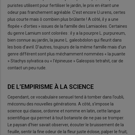
puristes utilisent pour fertiliser le jardin, le prix en étant une
odeur pas franchement agréable. C’est encore U.urens, certes
plus courte mais ô combien plus brûlante ! A côté, il y a une
flopée « d’orties » issues de la famille des Lamiacées. Certaines
du genre Lamium sont colorées : il y a la pourpre L. purpureum,
bien connue au jardin, la jaune L. galeobdolon qui fleurit dans
les bois d’avril. D’autres, toujours de la même famille mais d’un
genre différent sont plus méchamment nommées « la puante
» Stachys sylvatica ou « l’épineuse » Galeopsis tetrahit, car de
contact un peu rude.
DE L’EMPIRISME À LA SCIENCE
Cependant, ce vocabulaire sensuel tend à tomber dans l’oubli,
méconnu des nouvelles générations. A côté, s’impose la
science qui classe, ordonne et nomme en latin, cette langue
scientifique qui permet à tout botaniste de ne pas se tromper.
Le paysan d’hier savait observer, écouter le bruissement de la
feuille, sentir la fine odeur de la fleur juste éclose, palper le fruit,