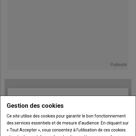
Publicité
TITRE
JE M'ABONNE
Gestion des cookies
Body
A partir de 93€
Ce site utilise des cookies pour garantir le bon fonctionnement
des services essentiels et de mesure d’audience. En cliquant sur
Lien
JE M'ABONNE
« Tout Accepter », vous consentez à l’utilisation de ces cookies