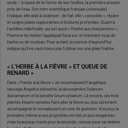
seule – à cause de la forme de ses feuilles, la première pousse
près de l’eau. Son nom scientifique français (consoude)
l’indique, elle aide à cicatriser : de fait, elle « consolide », répare
et soigne plaies suppurantes et brûlures profondes. Quant à
l’achillée millefeuille, qui est aussi « l’herbe aux charpentiers »,
l’homme du métier l’appliquait fissa sur un méchant coup de
hache ou de couteau. Pour autant, la science d’aujourd’hui
indique qu’il ne vaut mieux pas l’utiliser sur une plaie fraîche.
« L’HERBE À LA FIÈVRE » ET QUEUE DE
RENARD »
Dans « l’herbe à la fièvre », se reconnaissent l’angélique
sauvage Angelica sylvestris, la douceamère Solanum
dulcamarum et la benoîte Geum urbanum. Là encore, ces trois
plantes étaient censées faire plier la fièvre ou, plus sûrement,
accompagner le convalescent en voie de guérison. Vrai pour la
première, même si ses propriétés ont été un peu exagérées ;
mais beaucoup moins pour la seconde, connue pour sa relative