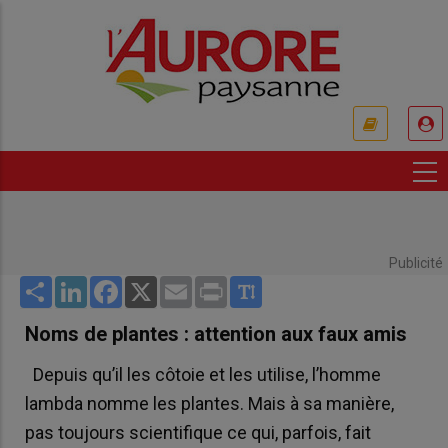
Aller
au
contenu
principal
USER
ACCOUNT
MENU
Publicité
Share
LinkedIn
Facebook
X
Email
Print
Noms de plantes : attention aux faux amis
Depuis qu’il les côtoie et les utilise, l’homme
lambda nomme les plantes. Mais à sa manière,
pas toujours scientifique ce qui, parfois, fait