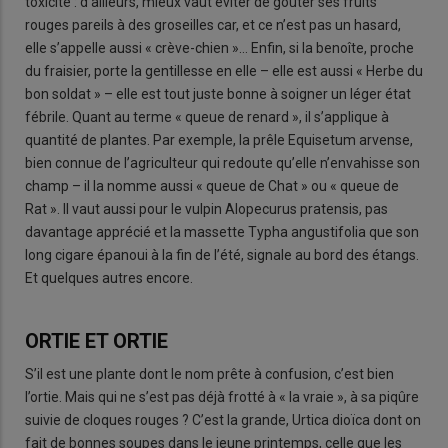
toxicité : d’ailleurs, mieux vaut éviter de goûter ses fruits
rouges pareils à des groseilles car, et ce n’est pas un hasard,
elle s’appelle aussi « crève-chien »… Enfin, si la benoîte, proche
du fraisier, porte la gentillesse en elle – elle est aussi « Herbe du
bon soldat » – elle est tout juste bonne à soigner un léger état
fébrile. Quant au terme « queue de renard », il s’applique à
quantité de plantes. Par exemple, la prêle Equisetum arvense,
bien connue de l’agriculteur qui redoute qu’elle n’envahisse son
champ – il la nomme aussi « queue de Chat » ou « queue de
Rat ». Il vaut aussi pour le vulpin Alopecurus pratensis, pas
davantage apprécié et la massette Typha angustifolia que son
long cigare épanoui à la fin de l’été, signale au bord des étangs.
Et quelques autres encore.
ORTIE ET ORTIE
S’il est une plante dont le nom prête à confusion, c’est bien
l’ortie. Mais qui ne s’est pas déjà frotté à « la vraie », à sa piqûre
suivie de cloques rouges ? C’est la grande, Urtica dioïca dont on
fait de bonnes soupes dans le jeune printemps, celle que les