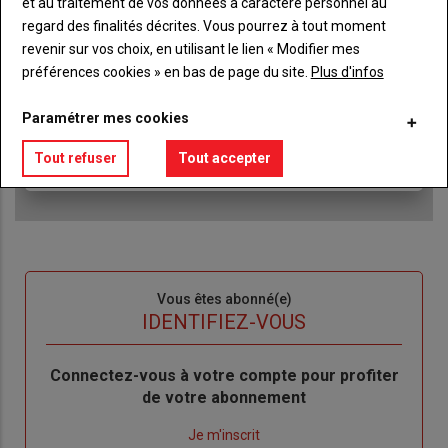
et au traitement de vos données à caractère personnel au
regard des finalités décrites. Vous pourrez à tout moment
Accédez à tous les articles du site L'Aurore
revenir sur vos choix, en utilisant le lien « Modifier mes
Liste
Paysanne
préférences cookies » en bas de page du site.
Plus d'infos
à
Consultez le journal L'Aurore Paysanne au format
puce
numérique, sur tous les supports
Paramétrer mes cookies
Ne manquez aucune information grâce à la
newsletter du journal L'Aurore Paysanne
Tout refuser
Tout accepter
Sous-
Vous êtes abonné(e)
titre
TITRE
IDENTIFIEZ-VOUS
Body
Connectez-vous à votre compte pour profiter
de votre abonnement
Lien
Je m'inscrit