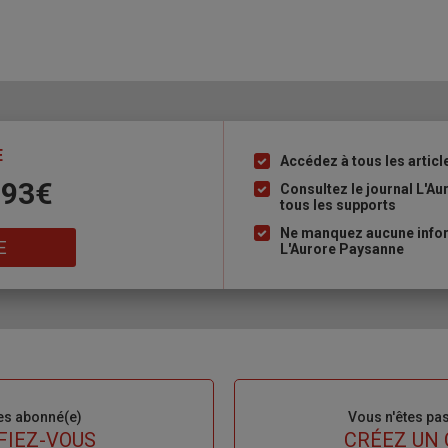
E
Accédez à tous les articl
Liste
 93€
à
Consultez le journal L'A
tous les supports
puce
Ne manquez aucune inform
E
L'Aurore Paysanne
es abonné(e)
Sous-
Vous n'êtes pa
titre
FIEZ-VOUS
TITRE
CRÉEZ UN