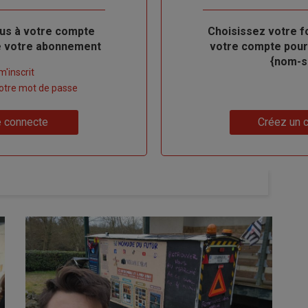
us à votre compte
Body
Choisissez votre f
de votre abonnement
votre compte pour
{nom-si
m'inscrit
 votre mot de passe
Lien
 connecte
Créez un 