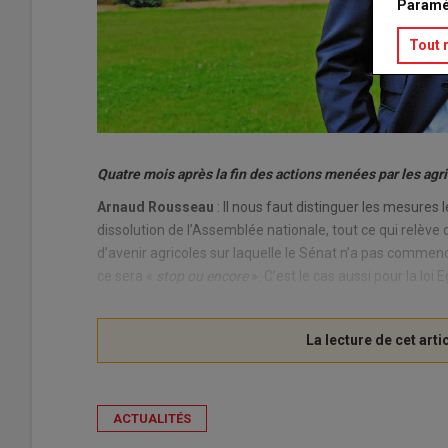
Paramé
Tout 
Quatre mois après la fin des actions menées par les agri
Arnaud Rousseau
: Il nous faut distinguer les mesures l
dissolution de l’Assemblée nationale, tout ce qui relève d
d’avenir agricoles sur laquelle le Sénat n’a pas commencé
ce sera «
stop ou encore
». C’est le cas aussi pour la loi 
ACTUALITÉS