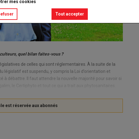
trer mes cookies
refuser
Tout accepter
culteurs, quel bilan faites-vous ?
égislatives de celles qui sont réglementaires. À la suite de la
u législatif est suspendu, y compris la Loi d’orientation et
 à débattre. Il faut attendre la nouvelle majorité pour savoir si
Egalim, le Certiphyto et tout ce qui a trait aux phytosanitaires.