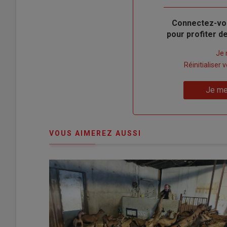
Body
Connectez-vo
pour profiter 
Lien
Je 
"Créer
Lien
Réinitialiser
un
"Réinitialiser
Lien
nouveau
votre
Je me
"Je
compte"
mot
me
de
connecte"
passe"
VOUS AIMEREZ AUSSI