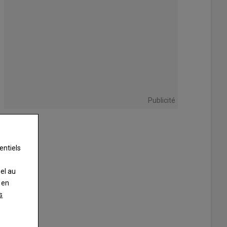
Publicité
entiels
nel au
 en
s