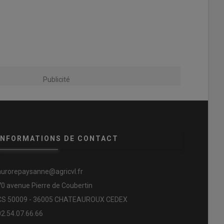
Publicité
INFORMATIONS DE CONTACT
aurorepaysanne@agricvl.fr
70 avenue Pierre de Coubertin
CS 50009 - 36005 CHATEAUROUX CEDEX
02.54.07.66.66