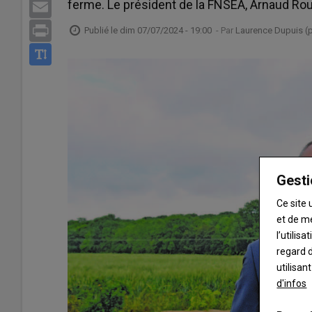
ferme. Le président de la FNSEA, Arnaud Ro
Email
Print
Publié le
dim 07/07/2024 - 19:00
- Par
Laurence Dupuis (p
Gesti
Ce site 
et de m
l’utilis
regard d
utilisan
d'infos