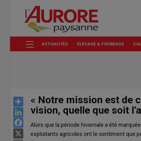
Aller
au
contenu
principal
ACTUALITÉS
ÉLEVAGE & FOURRAGE
CUL
« Notre mission est de c
Share
vision, quelle que soit l’
LinkedIn
Facebook
Alors que la période hivernale a été marquée
X
exploitants agricoles ont le sentiment que p