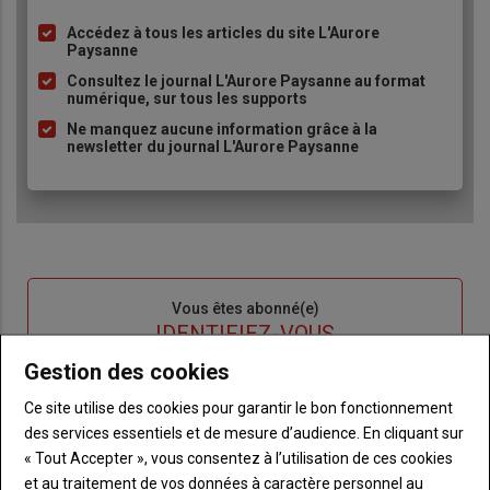
Accédez à tous les articles du site L'Aurore
Liste
Paysanne
à
Consultez le journal L'Aurore Paysanne au format
puce
numérique, sur tous les supports
Ne manquez aucune information grâce à la
newsletter du journal L'Aurore Paysanne
Sous-
Vous êtes abonné(e)
titre
TITRE
IDENTIFIEZ-VOUS
Gestion des cookies
Body
Connectez-vous à votre compte pour profiter
Ce site utilise des cookies pour garantir le bon fonctionnement
de votre abonnement
des services essentiels et de mesure d’audience. En cliquant sur
Lien
Je m'inscrit
« Tout Accepter », vous consentez à l’utilisation de ces cookies
"Créer
Lien
Réinitialiser votre mot de passe
et au traitement de vos données à caractère personnel au