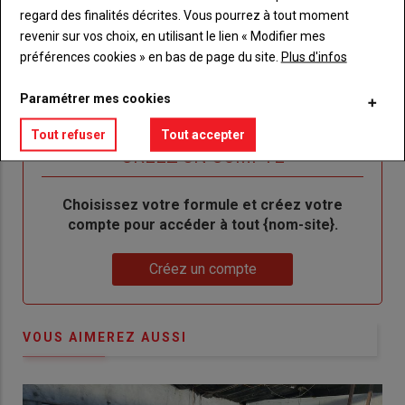
un
"Réinitialiser
regard des finalités décrites. Vous pourrez à tout moment
Lien
nouveau
votre
revenir sur vos choix, en utilisant le lien « Modifier mes
Je me connecte
"Je
compte"
mot
préférences cookies » en bas de page du site.
Plus d'infos
me
de
connecte"
passe"
Paramétrer mes cookies
Tout refuser
Tout accepter
Sous-
Vous n'êtes pas abonné(e)
titre
TITRE
CRÉEZ UN COMPTE
Body
Choisissez votre formule et créez votre
compte pour accéder à tout {nom-site}.
Lien
Créez un compte
VOUS AIMEREZ AUSSI