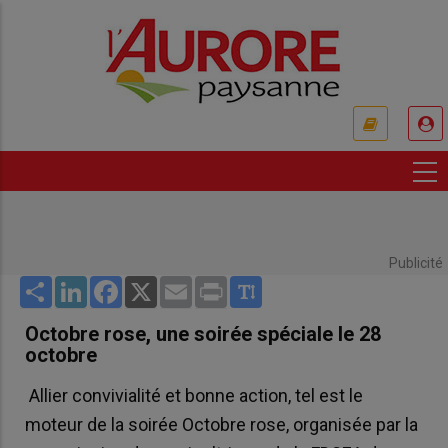
Aller
au
contenu
principal
USER
ACCOUNT
MENU
Publicité
Share
LinkedIn
Facebook
X
Email
Print
Octobre rose, une soirée spéciale le 28
octobre
Allier convivialité et bonne action, tel est le
moteur de la soirée Octobre rose, organisée par la