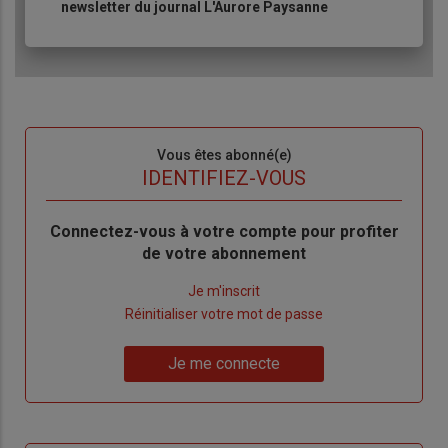
newsletter du journal L'Aurore Paysanne
Sous-
Vous êtes abonné(e)
titre
TITRE
IDENTIFIEZ-VOUS
Body
Connectez-vous à votre compte pour profiter
de votre abonnement
Lien
Je m'inscrit
"Créer
Lien
Réinitialiser votre mot de passe
un
"Réinitialiser
Lien
nouveau
votre
Je me connecte
"Je
compte"
mot
me
de
connecte"
passe"