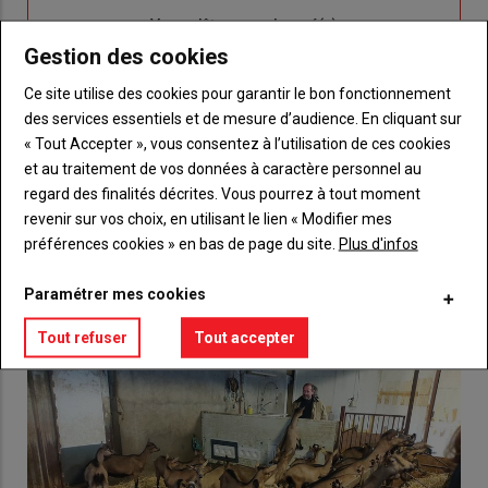
Sous-
Vous n'êtes pas abonné(e)
titre
TITRE
CRÉEZ UN COMPTE
Gestion des cookies
Ce site utilise des cookies pour garantir le bon fonctionnement
Body
Choisissez votre formule et créez votre
des services essentiels et de mesure d’audience. En cliquant sur
compte pour accéder à tout {nom-site}.
« Tout Accepter », vous consentez à l’utilisation de ces cookies
et au traitement de vos données à caractère personnel au
Lien
Créez un compte
regard des finalités décrites. Vous pourrez à tout moment
revenir sur vos choix, en utilisant le lien « Modifier mes
préférences cookies » en bas de page du site.
Plus d'infos
VOUS AIMEREZ AUSSI
Paramétrer mes cookies
Tout refuser
Tout accepter