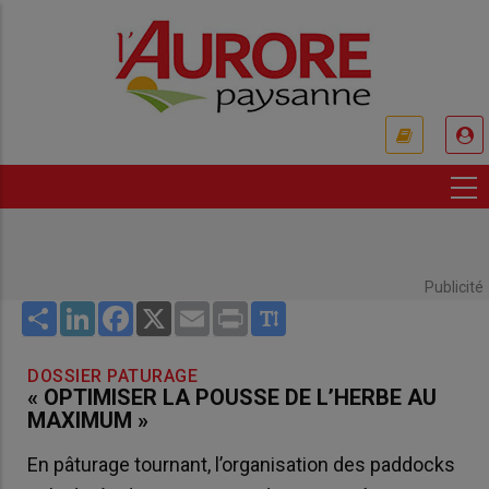
Aller
au
contenu
principal
USER
ACCOUNT
MENU
Publicité
Share
LinkedIn
Facebook
X
Email
Print
DOSSIER PATURAGE
« OPTIMISER LA POUSSE DE L’HERBE AU
MAXIMUM »
En pâturage tournant, l’organisation des paddocks