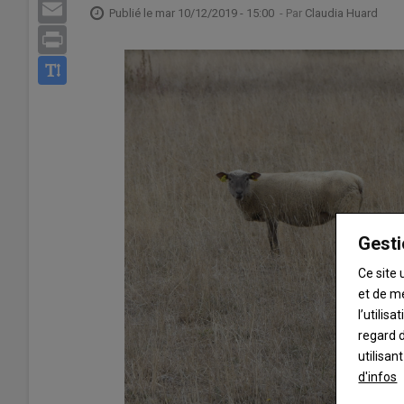
Email
Publié le
mar 10/12/2019 - 15:00
- Par
Claudia Huard
Print
Gesti
Ce site 
et de m
l’utilis
regard d
utilisan
d'infos