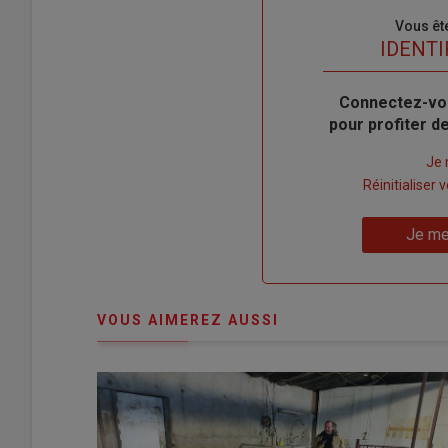
Sous-
Vous êt
titre
TITRE
IDENTI
Body
Connectez-vo
pour profiter 
Lien
Je 
"Créer
Lien
Réinitialiser
un
"Réinitialiser
Lien
nouveau
votre
Je me
"Je
compte"
mot
me
de
connecte"
passe"
VOUS AIMEREZ AUSSI