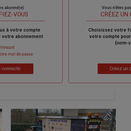
es abonné(e)
Sous-
Vous n'êtes pa
titre
FIEZ-VOUS
TITRE
CRÉEZ UN
us à votre compte
Body
Choisissez votre f
de votre abonnement
votre compte pour
{nom-si
m'inscrit
 votre mot de passe
Lien
 connecte
Créez un 