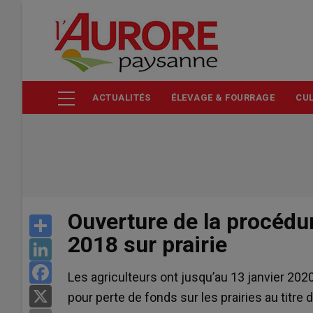
Aller
au
contenu
principal
ACTUALITÉS
ÉLEVAGE & FOURRAGE
CUL
Ouverture de la procédu
Share
2018 sur prairie
LinkedIn
Facebook
Les agriculteurs ont jusqu’au 13 janvier 2
X
pour perte de fonds sur les prairies au titre