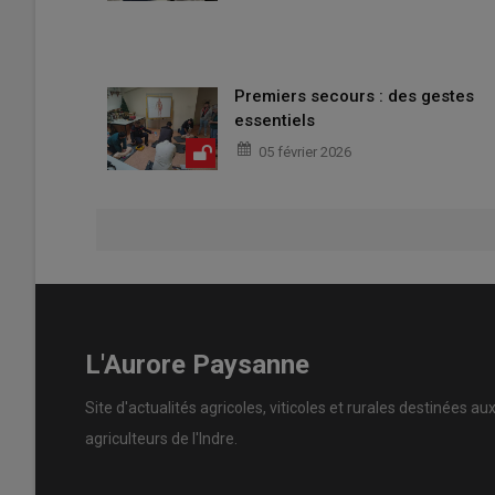
Premiers secours : des gestes
essentiels
05 février 2026
L'Aurore Paysanne
Site d'actualités agricoles, viticoles et rurales destinées au
agriculteurs de l'Indre.