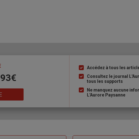
E
Accédez à tous les articl
Liste
 93€
à
Consultez le journal L'A
tous les supports
puce
Ne manquez aucune inform
E
L'Aurore Paysanne