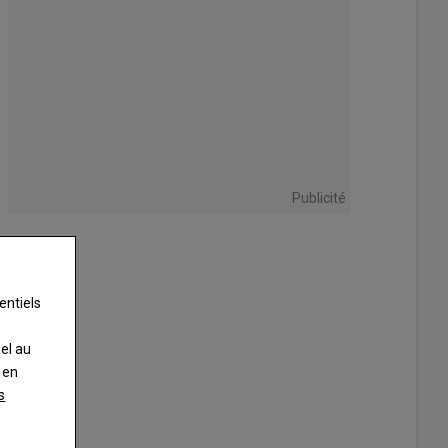
Publicité
entiels
nel au
 en
s