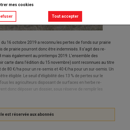
trer mes cookies
refuser
Tout accepter
 du 16 octobre 2019 a reconnu les pertes de fonds sur prairie
 de prairie pourront donc être indemnisés. Il s’agit des re-
8 mais également au printemps 2019. L’ensemble des
ir carte dans l’édition du 15 novembre) sont reconnues au titre
 de 80 €/ha pour un re-semis et 40 €/ha pour un sur-semis. Un
 éligible. Le seuil d’éligibilité des 13 % de pertes sur le
 Tous les agriculteurs disposant de surfaces en herbe re-
nt donc déposer un dossier, sous réserve de remplir les