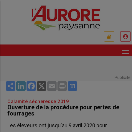
Aller
au
contenu
principal
USER
ACCOUNT
MENU
Publicité
Share
LinkedIn
Facebook
X
Email
Print
Calamité sécheresse 2019
Ouverture de la procédure pour pertes de
fourrages
Les éleveurs ont jusqu'au 9 avril 2020 pour