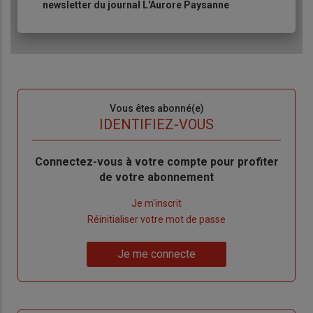
newsletter du journal L'Aurore Paysanne
Sous-
Vous êtes abonné(e)
titre
TITRE
IDENTIFIEZ-VOUS
Body
Connectez-vous à votre compte pour profiter
de votre abonnement
Lien
Je m'inscrit
"Créer
Lien
Réinitialiser votre mot de passe
un
"Réinitialiser
Lien
nouveau
votre
Je me connecte
"Je
compte"
mot
me
de
connecte"
passe"