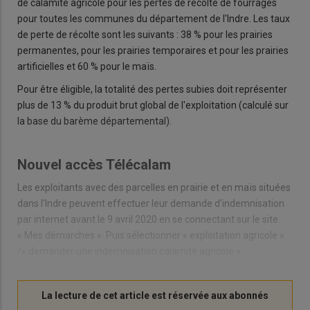
de calamité agricole pour les pertes de récolte de fourrages
pour toutes les communes du département de l'Indre. Les taux
de perte de récolte sont les suivants : 38 % pour les prairies
permanentes, pour les prairies temporaires et pour les prairies
artificielles et 60 % pour le maïs.
Pour être éligible, la totalité des pertes subies doit représenter
plus de 13 % du produit brut global de l'exploitation (calculé sur
la base du barème départemental).
Nouvel accès Télécalam
Les exploitants avec des parcelles en prairie et en maïs situées
dans l'Indre peuvent effectuer leur demande d'indemnisation
par internet avant le 9 avril 2020 en se connectant sur le site
« Mes démarches ». Puis sélectionner « exploitation agricole »
/« demander une indemnisation calamité agricole ».