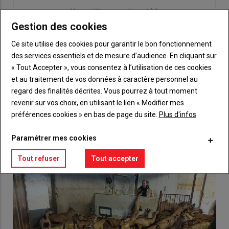
Sous-
Vous n'êtes pas abonné(e)
titre
TITRE
CRÉEZ UN COMPTE
Gestion des cookies
Ce site utilise des cookies pour garantir le bon fonctionnement
Body
Choisissez votre formule et créez votre
des services essentiels et de mesure d’audience. En cliquant sur
compte pour accéder à tout {nom-site}.
« Tout Accepter », vous consentez à l’utilisation de ces cookies
et au traitement de vos données à caractère personnel au
Lien
Créez un compte
regard des finalités décrites. Vous pourrez à tout moment
revenir sur vos choix, en utilisant le lien « Modifier mes
préférences cookies » en bas de page du site.
Plus d'infos
VOUS AIMEREZ AUSSI
Paramétrer mes cookies
Tout refuser
Tout accepter