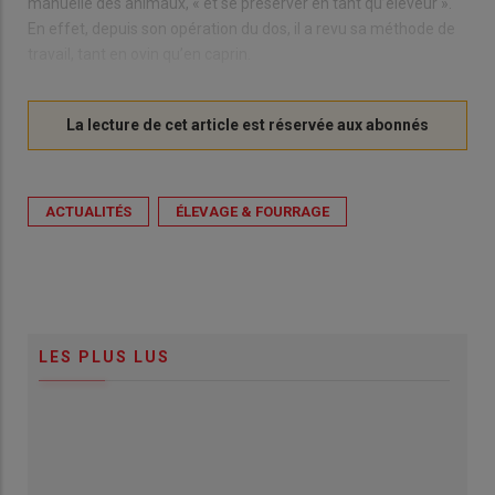
manuelle des animaux, « et se préserver en tant qu’éleveur ».
En effet, depuis son opération du dos, il a revu sa méthode de
travail, tant en ovin qu’en caprin.
ACTUALITÉS
ÉLEVAGE & FOURRAGE
LES PLUS LUS