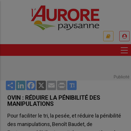
Aller
au
contenu
principal
USER
ACCOUNT
MENU
Publicité
Share
LinkedIn
Facebook
X
Email
Print
OVIN : RÉDUIRE LA PÉNIBILITÉ DES
MANIPULATIONS
Pour faciliter le tri, la pesée, et réduire la pénibilité
des manipulations, Benoît Baudet, de