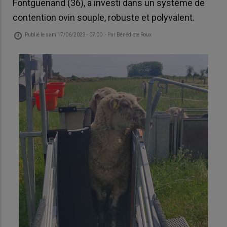
Fontguenand (36), a investi dans un système de
contention ovin souple, robuste et polyvalent.
Publié le
sam 17/06/2023 - 07:00
- Par
Bénédicte Roux