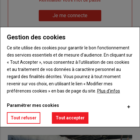
un
"Réinitialiser
Lien
nouveau
votre
Je me connecte
"Je
compte"
mot
me
de
connecte"
Gestion des cookies
passe"
Ce site utilise des cookies pour garantir le bon fonctionnement
Sous-
Vous n'êtes pas abonné(e)
titre
des services essentiels et de mesure d’audience. En cliquant sur
TITRE
CRÉEZ UN COMPTE
« Tout Accepter », vous consentez à l’utilisation de ces cookies
et au traitement de vos données à caractère personnel au
Body
Choisissez votre formule et créez votre
regard des finalités décrites. Vous pourrez à tout moment
compte pour accéder à tout {nom-site}.
revenir sur vos choix, en utilisant le lien « Modifier mes
préférences cookies » en bas de page du site.
Plus d'infos
Lien
Créez un compte
Paramétrer mes cookies
Tout refuser
Tout accepter
VOUS AIMEREZ AUSSI