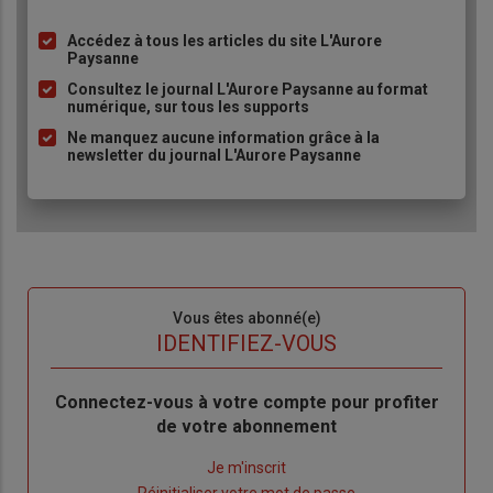
Accédez à tous les articles du site L'Aurore
Liste
Paysanne
à
Consultez le journal L'Aurore Paysanne au format
puce
numérique, sur tous les supports
Ne manquez aucune information grâce à la
newsletter du journal L'Aurore Paysanne
Sous-
Vous êtes abonné(e)
titre
TITRE
IDENTIFIEZ-VOUS
Body
Connectez-vous à votre compte pour profiter
de votre abonnement
Lien
Je m'inscrit
"Créer
Lien
Réinitialiser votre mot de passe