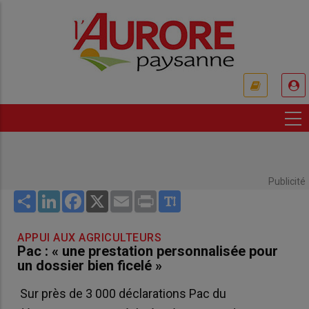
Aller
au
contenu
principal
USER
ACCOUNT
MENU
Publicité
Share
LinkedIn
Facebook
X
Email
Print
APPUI AUX AGRICULTEURS
Pac : « une prestation personnalisée pour
un dossier bien ficelé »
Sur près de 3 000 déclarations Pac du