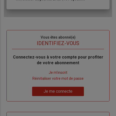
Sous-
Vous êtes abonné(e)
titre
TITRE
IDENTIFIEZ-VOUS
Body
Connectez-vous à votre compte pour profiter
de votre abonnement
Lien
Je m'inscrit
"Créer
Lien
Réinitialiser votre mot de passe
un
"Réinitialiser
Lien
nouveau
votre
Je me connecte
"Je
compte"
mot
me
de
connecte"
passe"