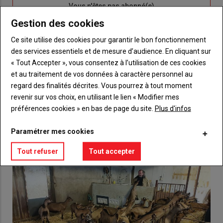
Sous-
Vous n'êtes pas abonné(e)
titre
TITRE
CRÉEZ UN COMPTE
Gestion des cookies
Ce site utilise des cookies pour garantir le bon fonctionnement
Body
Choisissez votre formule et créez votre
des services essentiels et de mesure d’audience. En cliquant sur
compte pour accéder à tout {nom-site}.
« Tout Accepter », vous consentez à l’utilisation de ces cookies
et au traitement de vos données à caractère personnel au
Lien
Créez un compte
regard des finalités décrites. Vous pourrez à tout moment
revenir sur vos choix, en utilisant le lien « Modifier mes
préférences cookies » en bas de page du site.
Plus d'infos
VOUS AIMEREZ AUSSI
Paramétrer mes cookies
Tout refuser
Tout accepter