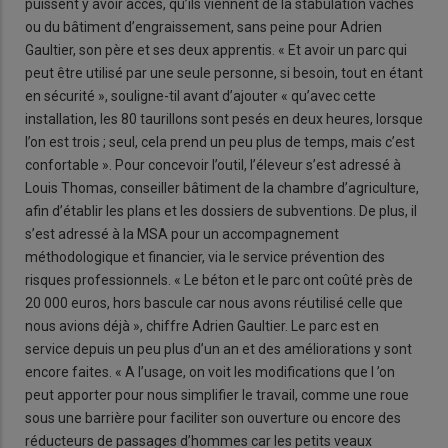
puissent y avoir accès, qu’ils viennent de la stabulation vaches
ou du bâtiment d’engraissement, sans peine pour Adrien
Gaultier, son père et ses deux apprentis. « Et avoir un parc qui
peut être utilisé par une seule personne, si besoin, tout en étant
en sécurité », souligne-til avant d’ajouter « qu’avec cette
installation, les 80 taurillons sont pesés en deux heures, lorsque
l’on est trois ; seul, cela prend un peu plus de temps, mais c’est
confortable ». Pour concevoir l’outil, l’éleveur s’est adressé à
Louis Thomas, conseiller bâtiment de la chambre d’agriculture,
afin d’établir les plans et les dossiers de subventions. De plus, il
s’est adressé à la MSA pour un accompagnement
méthodologique et financier, via le service prévention des
risques professionnels. « Le béton et le parc ont coûté près de
20 000 euros, hors bascule car nous avons réutilisé celle que
nous avions déjà », chiffre Adrien Gaultier. Le parc est en
service depuis un peu plus d’un an et des améliorations y sont
encore faites. « A l’usage, on voit les modifications que l ’on
peut apporter pour nous simplifier le travail, comme une roue
sous une barrière pour faciliter son ouverture ou encore des
réducteurs de passages d’hommes car les petits veaux