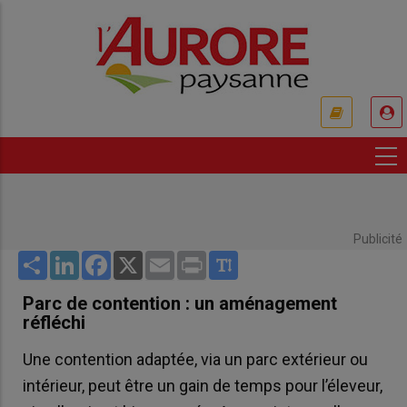
Aller
au
contenu
principal
USER
ACCOUNT
MENU
Publicité
Share
LinkedIn
Facebook
X
Email
Print
Parc de contention : un aménagement
réfléchi
Une contention adaptée, via un parc extérieur ou
intérieur, peut être un gain de temps pour l’éleveur,