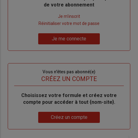
de votre abonnement
Lien
Je m'inscrit
"Créer
Lien
Réinitialiser votre mot de passe
un
"Réinitialiser
Lien
nouveau
votre
Je me connecte
"Je
compte"
mot
me
de
connecte"
passe"
Sous-
Vous n'êtes pas abonné(e)
titre
TITRE
CRÉEZ UN COMPTE
Body
Choisissez votre formule et créez votre
compte pour accéder à tout {nom-site}.
Lien
Créez un compte