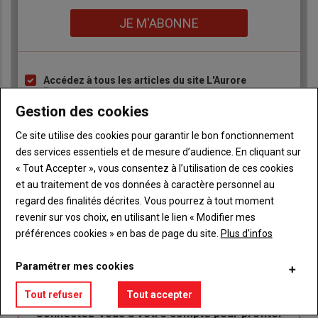
Lien
JE M'ABONNE
Accédez à tous les articles du site L'Aurore
Liste
Paysanne
à
Gestion des cookies
Consultez le journal L'Aurore Paysanne au format
puce
numérique, sur tous les supports
Ce site utilise des cookies pour garantir le bon fonctionnement
Ne manquez aucune information grâce à la
des services essentiels et de mesure d’audience. En cliquant sur
newsletter du journal L'Aurore Paysanne
« Tout Accepter », vous consentez à l’utilisation de ces cookies
et au traitement de vos données à caractère personnel au
regard des finalités décrites. Vous pourrez à tout moment
revenir sur vos choix, en utilisant le lien « Modifier mes
préférences cookies » en bas de page du site.
Plus d'infos
Sous-
Vous êtes abonné(e)
Paramétrer mes cookies
titre
TITRE
IDENTIFIEZ-VOUS
Tout refuser
Tout accepter
Body
Connectez-vous à votre compte pour profiter