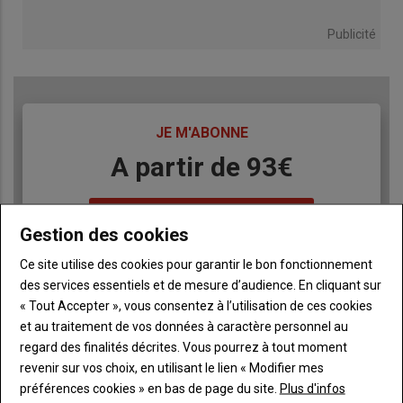
Publicité
TITRE
JE M'ABONNE
Body
A partir de 93€
Lien
JE M'ABONNE
Gestion des cookies
Ce site utilise des cookies pour garantir le bon fonctionnement
des services essentiels et de mesure d’audience. En cliquant sur
Accédez à tous les articles du site L'Aurore
Liste
Paysanne
« Tout Accepter », vous consentez à l’utilisation de ces cookies
à
et au traitement de vos données à caractère personnel au
Consultez le journal L'Aurore Paysanne au format
puce
numérique, sur tous les supports
regard des finalités décrites. Vous pourrez à tout moment
Ne manquez aucune information grâce à la
revenir sur vos choix, en utilisant le lien « Modifier mes
newsletter du journal L'Aurore Paysanne
préférences cookies » en bas de page du site.
Plus d'infos