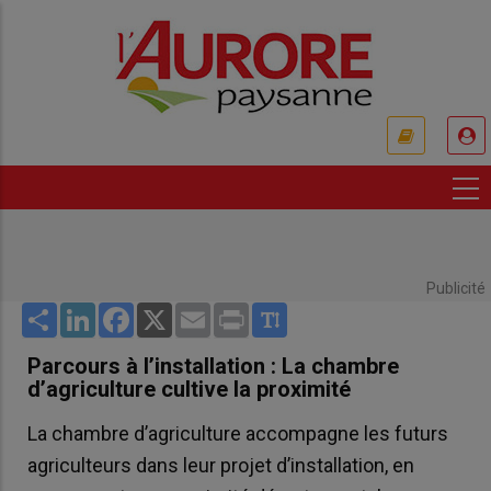
Aller
au
contenu
principal
USER
ACCOUNT
MENU
Publicité
Share
LinkedIn
Facebook
X
Email
Print
Parcours à l’installation : La chambre
d’agriculture cultive la proximité
La chambre d’agriculture accompagne les futurs
agriculteurs dans leur projet d’installation, en