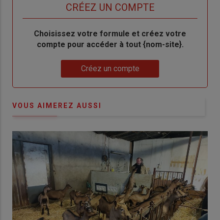
titre
TITRE
CRÉEZ UN COMPTE
Body
Choisissez votre formule et créez votre
compte pour accéder à tout {nom-site}.
Lien
Créez un compte
VOUS AIMEREZ AUSSI