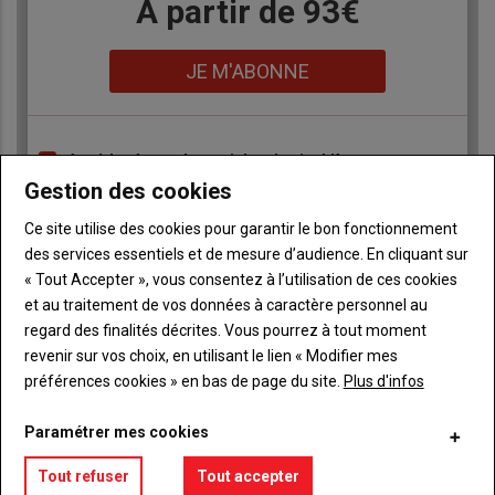
Body
A partir de 93€
Lien
JE M'ABONNE
Accédez à tous les articles du site L'Aurore
Liste
Paysanne
Gestion des cookies
à
Consultez le journal L'Aurore Paysanne au format
puce
numérique, sur tous les supports
Ce site utilise des cookies pour garantir le bon fonctionnement
des services essentiels et de mesure d’audience. En cliquant sur
Ne manquez aucune information grâce à la
newsletter du journal L'Aurore Paysanne
« Tout Accepter », vous consentez à l’utilisation de ces cookies
et au traitement de vos données à caractère personnel au
regard des finalités décrites. Vous pourrez à tout moment
revenir sur vos choix, en utilisant le lien « Modifier mes
préférences cookies » en bas de page du site.
Plus d'infos
Paramétrer mes cookies
Sous-
Vous êtes abonné(e)
titre
TITRE
IDENTIFIEZ-VOUS
Tout refuser
Tout accepter