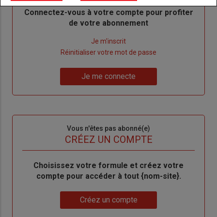
Body
Connectez-vous à votre compte pour profiter
de votre abonnement
Lien
Je m'inscrit
"Créer
Lien
Réinitialiser votre mot de passe
un
"Réinitialiser
Lien
nouveau
votre
Je me connecte
"Je
compte"
mot
me
de
connecte"
passe"
Sous-
Vous n'êtes pas abonné(e)
titre
TITRE
CRÉEZ UN COMPTE
Body
Choisissez votre formule et créez votre
compte pour accéder à tout {nom-site}.
Lien
Créez un compte