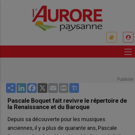
Aller
au
contenu
principal
USER
ACCOUNT
MENU
Publicité
Share
LinkedIn
Facebook
X
Email
Print
Pascale Boquet fait revivre le répertoire de
la Renaissance et du Baroque
Depuis sa découverte pour les musiques
anciennes, il y a plus de quarante ans, Pascale