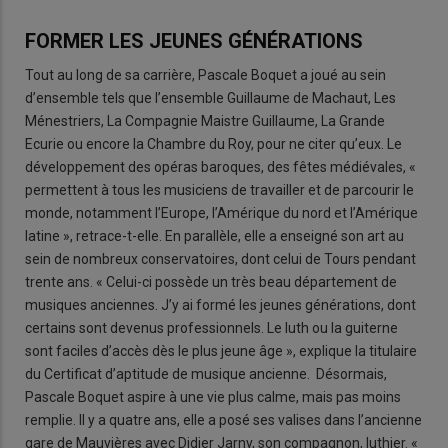
FORMER LES JEUNES GÉNÉRATIONS
Tout au long de sa carrière, Pascale Boquet a joué au sein
d’ensemble tels que l’ensemble Guillaume de Machaut, Les
Ménestriers, La Compagnie Maistre Guillaume, La Grande
Ecurie ou encore la Chambre du Roy, pour ne citer qu’eux. Le
développement des opéras baroques, des fêtes médiévales, «
permettent à tous les musiciens de travailler et de parcourir le
monde, notamment l’Europe, l’Amérique du nord et l’Amérique
latine », retrace-t-elle. En parallèle, elle a enseigné son art au
sein de nombreux conservatoires, dont celui de Tours pendant
trente ans. « Celui-ci possède un très beau département de
musiques anciennes. J’y ai formé les jeunes générations, dont
certains sont devenus professionnels. Le luth ou la guiterne
sont faciles d’accès dès le plus jeune âge », explique la titulaire
du Certificat d’aptitude de musique ancienne. Désormais,
Pascale Boquet aspire à une vie plus calme, mais pas moins
remplie. Il y a quatre ans, elle a posé ses valises dans l’ancienne
gare de Mauvières avec Didier Jarny, son compagnon, luthier. «