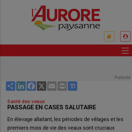
Aller
au
contenu
principal
USER
ACCOUNT
MENU
Publicité
Share
LinkedIn
Facebook
X
Email
Print
Santé des veaux
PASSAGE EN CASES SALUTAIRE
En élevage allaitant, les périodes de vêlages et les
premiers mois de vie des veaux sont cruciaux