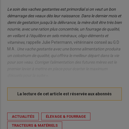
Le soin des vaches gestantes est primordial si on veut un bon
démarrage des veaux dès leur naissance. Dans le dernier mois et
demi de gestation jusqu'à la délivrance, la mère doit être très bien
nourrie, avec une ration plus concentrée, un fourrage de qualité,
en veillant à I'équilibre en sels minéraux, oligo-éléments et
vitamines,
rappelle Julie Petermann, vétérinaire conseil au G D
M A .
Une vache gestante avec une bonne alimentation produira
un colostrum de qualité, qui offrira le meilleur départ dans la vie
pour son veau. Corriger l'alimentation des futures mères est le
premier levier à mettre en place pour écarter le maximum
d'écueils pour la suite ».
ACTUALITÉS
ÉLEVAGE & FOURRAGE
TRACTEURS & MATÉRIELS