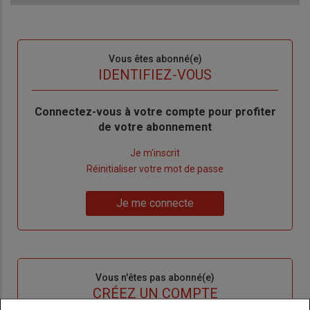
Sous-
Vous êtes abonné(e)
titre
TITRE
IDENTIFIEZ-VOUS
Body
Connectez-vous à votre compte pour profiter
de votre abonnement
Lien
Je m'inscrit
"Créer
Lien
Réinitialiser votre mot de passe
un
"Réinitialiser
Lien
nouveau
votre
Je me connecte
"Je
compte"
mot
me
de
connecte"
passe"
Sous-
Vous n'êtes pas abonné(e)
titre
TITRE
CRÉEZ UN COMPTE