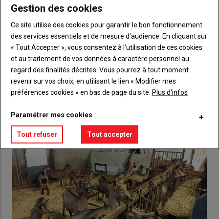
Gestion des cookies
Body
Choisissez votre formule et créez votre
Ce site utilise des cookies pour garantir le bon fonctionnement
compte pour accéder à tout {nom-site}.
des services essentiels et de mesure d’audience. En cliquant sur
Lien
« Tout Accepter », vous consentez à l’utilisation de ces cookies
Créez un compte
et au traitement de vos données à caractère personnel au
regard des finalités décrites. Vous pourrez à tout moment
revenir sur vos choix, en utilisant le lien « Modifier mes
VOUS AIMEREZ AUSSI
préférences cookies » en bas de page du site.
Plus d'infos
Paramétrer mes cookies
Tout refuser
Tout accepter